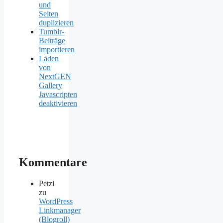
und
Seiten
duplizieren
Tumblr-
Beiträge
importieren
Laden
von
NextGEN
Gallery
Javascripten
deaktivieren
Kommentare
Petzi
zu
WordPress
Linkmanager
(Blogroll)