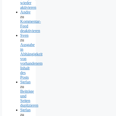
wieder
aktivieren
Andre
zu
Kommentar-
Feed
deaktivieren
Sven
zu
Ausgabe
in
Abhängigkeit
von
vorhandenem
Inhalt
des
Posts
Stefan
zu
Beiträge
und
Seiten
duplizieren
Stefan
zu