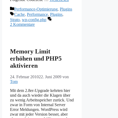
Kategorien
Performance-Optimierung
,
Plugins
Schlagwörter
Cache
,
Performance
,
Plugins
,
Strato
,
wp-config.php
2 Kommentare
Memory Limit
erhöhen und PHP5
aktivieren
24. Februar 2010
22. Juni 2009
von
Tom
Mit dem 2.8er-Upgrade kehrten hier
und da auch wieder die Klagen über
zu wenig Arbeitsspeicher zurück. Und
zwar in Form von Internal Server
Error Meldungen. WordPress wird
zwar mit jeder Version besser, aber