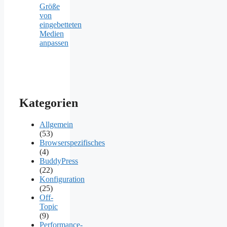
Größe
von
eingebetteten
Medien
anpassen
Kategorien
Allgemein
(53)
Browserspezifisches
(4)
BuddyPress
(22)
Konfiguration
(25)
Off-
Topic
(9)
Performance-