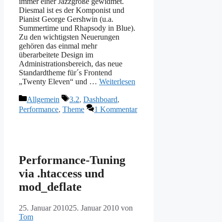
immer einer Jazzgröße gewidmet.
Diesmal ist es der Komponist und
Pianist George Gershwin (u.a.
Summertime und Rhapsody in Blue).
Zu den wichtigsten Neuerungen
gehören das einmal mehr
überarbeitete Design im
Administrationsbereich, das neue
Standardtheme für´s Frontend
„Twenty Eleven“ und …
Weiterlesen
Kategorien
Schlagwörter
Allgemein
3.2
,
Dashboard
,
Performance
,
Theme
1 Kommentar
Performance-Tuning
via .htaccess und
mod_deflate
25. Januar 2010
25. Januar 2010
von
Tom