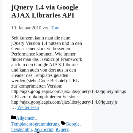
jQuery 1.4 via Google
AJAX Libraries API
19. Januar 2010
von
Tom
Seit kurzem kann man die neue
jQuery-Version 1.4 nutzen und in den
Genuss einer stark verbesserten
Performance kommen. Wie immer
findet man das JavaScript-Framework
auch in den Google AJAX Libraries
und kann auch von dort aus in den
Header des Templates geladen
werden (siehe Code-Beispiel). URL
zur komprimierten Version:
http://ajax.googleapis.com/ajax/libs/jquery/1.4.0/jquery.min.js
URL zur unkomprimierten Version:
http://ajax.googleapis.com/ajax/libs/jquery/1.4.0/jquery.js
…
Weiterlesen
Kategorien
Allgemein
,
Schlagwörter
Templateprogrammierung
Google
,
header.php
,
JavaScript
,
jQuery
,