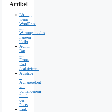
Artikel
Lösung,
wenn
WordPress
im
Wartungsmodus
hängen
bleibt
Admin
Bar
im
Front-
End
deaktivieren
Ausgabe
in
Abhängigkeit
von
vorhandenem
Inhalt
des
Posts
Link-