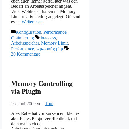
eben auch immer gefräßiger was den
Bedarf an Arbeitsspeicher angeht.
Viele Webhoster haben ihr Memory
Limit relativ niedrig angelegt. Oft sind
es …
Weiterlesen
Kategorien
Konfiguration
,
Performance-
Schlagwörter
Optimierung
.htaccess
,
Arbeitsspeicher
,
Memory Limit
,
Performance
,
wp-config.php
20 Kommentare
Memory Controlling
via Plugin
16. Juni 2009
von
Tom
Alex Rabe hat vor kurzem ein kleines
aber feines Plugin veröffentlicht, mit
dem man sich den
Arbeitsspeicherverbrauch der