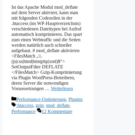
Ist das Apache Modul mod_deflate
auf dem Server aktiviert, kann man
mit folgenden Codezeilen in der
.htaccess (im WP-Hauptverzeichnis)
verschiedenen Dateitypen bei Aufruf
automatisch komprimieren. Das spart
zum einen Webtraffic und die Seiten
werden natürlich auch schneller
aufgebaut. # mod_deflate aktivieren
<FilesMatch „\\.
(js|css|html|htm|php|xml)$“>
SetOutputFilter DEFLATE
</FilesMatch> Gzip-Komprimierung
via Plugin WordPress-Betreibern,
deren Server die notwendigen
Voraussetzungen …
Weiterlesen
Kategorien
Performance-Optimierung
,
Plugins
Schlagwörter
.htaccess
,
gzip
,
mod_deflate
,
Performance
12 Kommentare