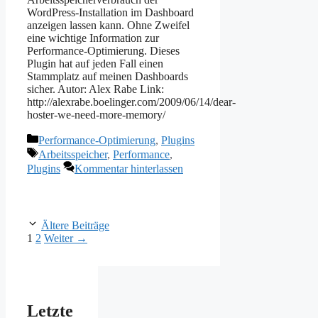
WordPress-Installation im Dashboard
anzeigen lassen kann. Ohne Zweifel
eine wichtige Information zur
Performance-Optimierung. Dieses
Plugin hat auf jeden Fall einen
Stammplatz auf meinen Dashboards
sicher. Autor: Alex Rabe Link:
http://alexrabe.boelinger.com/2009/06/14/dear-
hoster-we-need-more-memory/
Kategorien
Performance-Optimierung
,
Plugins
Schlagwörter
Arbeitsspeicher
,
Performance
,
Plugins
Kommentar hinterlassen
Ältere Beiträge
Seite
Seite
1
2
Weiter
→
Letzte