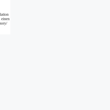
lation
 einen
mory/