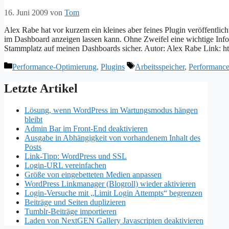
16. Juni 2009
von
Tom
Alex Rabe hat vor kurzem ein kleines aber feines Plugin veröffentlic
im Dashboard anzeigen lassen kann. Ohne Zweifel eine wichtige Info
Stammplatz auf meinen Dashboards sicher. Autor: Alex Rabe Link: h
Kategorien
Schlagwörter
Performance-Optimierung
,
Plugins
Arbeitsspeicher
,
Performanc
Letzte Artikel
Lösung, wenn WordPress im Wartungsmodus hängen
bleibt
Admin Bar im Front-End deaktivieren
Ausgabe in Abhängigkeit von vorhandenem Inhalt des
Posts
Link-Tipp: WordPress und SSL
Login-URL vereinfachen
Größe von eingebetteten Medien anpassen
WordPress Linkmanager (Blogroll) wieder aktivieren
Login-Versuche mit „Limit Login Attempts“ begrenzen
Beiträge und Seiten duplizieren
Tumblr-Beiträge importieren
Laden von NextGEN Gallery Javascripten deaktivieren