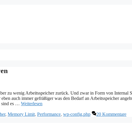
ren
ber zu wenig Arbeitsspeicher zurück. Und zwar in Form von Internal S
r eben auch immer gefräßiger was den Bedarf an Arbeitsspeicher angeht
t sind es …
Weiterlesen
her
,
Memory Limit
,
Performance
,
wp-config.php
20 Kommentare