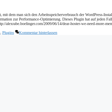
ht, mit dem man sich den Arbeitsspeicherverbrauch der WordPress-Instal
rmation zur Performance-Optimierung. Dieses Plugin hat auf jeden Fall
ttp://alexrabe.boelinger.com/2009/06/14/dear-hoster-we-need-more-me
e
,
Plugins
Kommentar hinterlassen