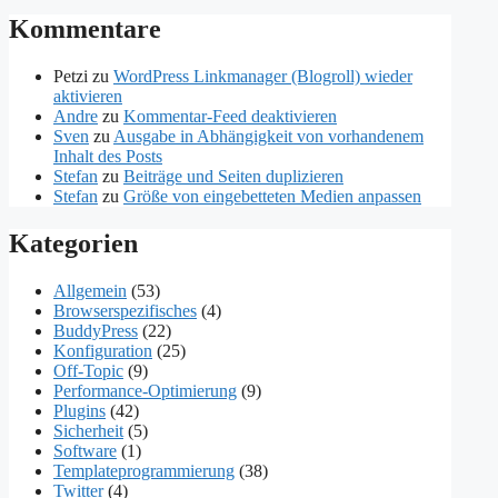
Kommentare
Petzi
zu
WordPress Linkmanager (Blogroll) wieder
aktivieren
Andre
zu
Kommentar-Feed deaktivieren
Sven
zu
Ausgabe in Abhängigkeit von vorhandenem
Inhalt des Posts
Stefan
zu
Beiträge und Seiten duplizieren
Stefan
zu
Größe von eingebetteten Medien anpassen
Kategorien
Allgemein
(53)
Browserspezifisches
(4)
BuddyPress
(22)
Konfiguration
(25)
Off-Topic
(9)
Performance-Optimierung
(9)
Plugins
(42)
Sicherheit
(5)
Software
(1)
Templateprogrammierung
(38)
Twitter
(4)