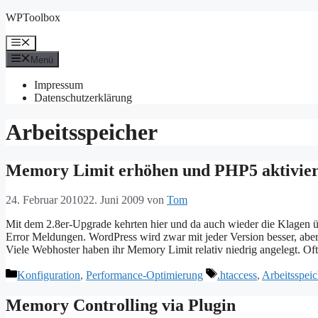
Zum
WPToolbox
Inhalt
springen
Menü
Menü
Impressum
Datenschutzerklärung
Arbeitsspeicher
Memory Limit erhöhen und PHP5 aktivie
24. Februar 2010
22. Juni 2009
von
Tom
Mit dem 2.8er-Upgrade kehrten hier und da auch wieder die Klagen ü
Error Meldungen. WordPress wird zwar mit jeder Version besser, abe
Viele Webhoster haben ihr Memory Limit relativ niedrig angelegt. Of
Kategorien
Schlagwörter
Konfiguration
,
Performance-Optimierung
.htaccess
,
Arbeitsspeic
Memory Controlling via Plugin