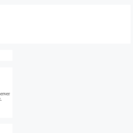
erver
.