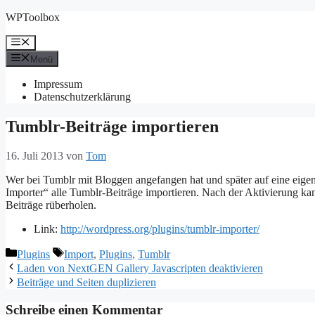
Zum
WPToolbox
Inhalt
springen
Menü
Menü
Impressum
Datenschutzerklärung
Tumblr-Beiträge importieren
16. Juli 2013
von
Tom
Wer bei Tumblr mit Bloggen angefangen hat und später auf eine eige
Importer“ alle Tumblr-Beiträge importieren. Nach der Aktivierung k
Beiträge rüberholen.
Link:
http://wordpress.org/plugins/tumblr-importer/
Kategorien
Schlagwörter
Plugins
Import
,
Plugins
,
Tumblr
Laden von NextGEN Gallery Javascripten deaktivieren
Beiträge und Seiten duplizieren
Schreibe einen Kommentar