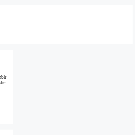
mblr
die