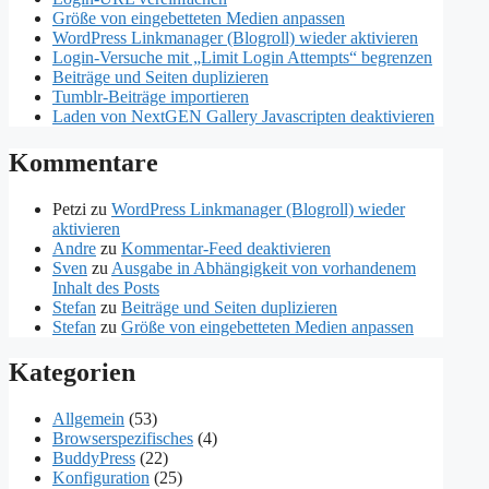
Größe von eingebetteten Medien anpassen
WordPress Linkmanager (Blogroll) wieder aktivieren
Login-Versuche mit „Limit Login Attempts“ begrenzen
Beiträge und Seiten duplizieren
Tumblr-Beiträge importieren
Laden von NextGEN Gallery Javascripten deaktivieren
Kommentare
Petzi
zu
WordPress Linkmanager (Blogroll) wieder
aktivieren
Andre
zu
Kommentar-Feed deaktivieren
Sven
zu
Ausgabe in Abhängigkeit von vorhandenem
Inhalt des Posts
Stefan
zu
Beiträge und Seiten duplizieren
Stefan
zu
Größe von eingebetteten Medien anpassen
Kategorien
Allgemein
(53)
Browserspezifisches
(4)
BuddyPress
(22)
Konfiguration
(25)