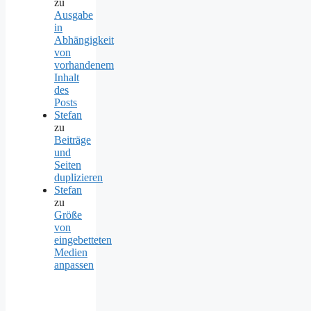
zu
Ausgabe
in
Abhängigkeit
von
vorhandenem
Inhalt
des
Posts
Stefan
zu
Beiträge
und
Seiten
duplizieren
Stefan
zu
Größe
von
eingebetteten
Medien
anpassen