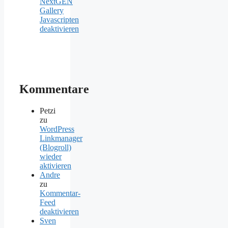
NextGEN
Gallery
Javascripten
deaktivieren
Kommentare
Petzi
zu
WordPress
Linkmanager
(Blogroll)
wieder
aktivieren
Andre
zu
Kommentar-
Feed
deaktivieren
Sven