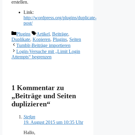
erstellen.
Link:
http://wordpress.org/plugins/duplicate-
post/
Kategorien
Schlagwörter
Plugins
Artikel
,
Beiträge
,
Duplikate
,
Kopieren
,
Plugins
,
Seiten
Tumblr-Beiträge importieren
Login-Versuche mit „Limit Login
Attempts“ begrenzen
1 Kommentar zu
„Beiträge und Seiten
duplizieren“
Stefan
19. August 2015 um 10:35 Uhr
Hallo,