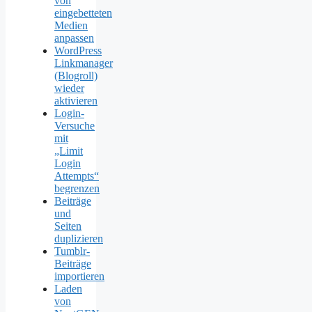
von
eingebetteten
Medien
anpassen
WordPress
Linkmanager
(Blogroll)
wieder
aktivieren
Login-
Versuche
mit
„Limit
Login
Attempts“
begrenzen
Beiträge
und
Seiten
duplizieren
Tumblr-
Beiträge
importieren
Laden
von