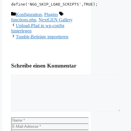
define('NGG_SKIP_LOAD_SCRIPTS',TRUE);
Kategorien
Schlagwörter
Konfiguration
,
Plugins
functions.php
,
NextGEN Gallery
Upload-Pfad in wp-config
hinterlegen
Tumblr-Beiträge importieren
Schreibe einen Kommentar
Kommentar
Name
E-
Mail-