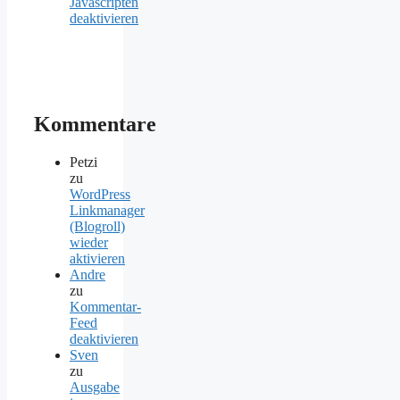
Javascripten
deaktivieren
Kommentare
Petzi
zu
WordPress
Linkmanager
(Blogroll)
wieder
aktivieren
Andre
zu
Kommentar-
Feed
deaktivieren
Sven
zu
Ausgabe