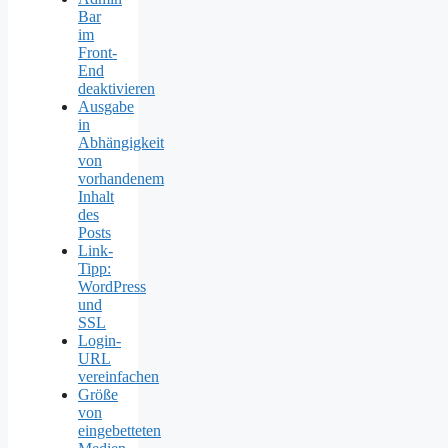
Bar
im
Front-
End
deaktivieren
Ausgabe
in
Abhängigkeit
von
vorhandenem
Inhalt
des
Posts
Link-
Tipp:
WordPress
und
SSL
Login-
URL
vereinfachen
Größe
von
eingebetteten