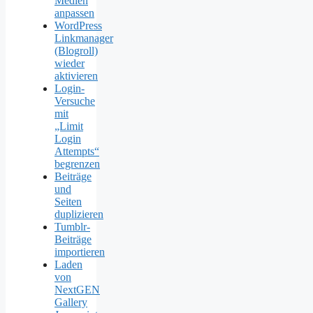
Medien
anpassen
WordPress
Linkmanager
(Blogroll)
wieder
aktivieren
Login-
Versuche
mit
„Limit
Login
Attempts“
begrenzen
Beiträge
und
Seiten
duplizieren
Tumblr-
Beiträge
importieren
Laden
von
NextGEN
Gallery