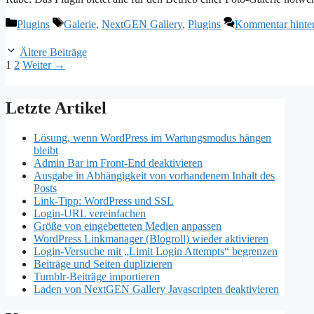
Kategorien
Schlagwörter
Plugins
Galerie
,
NextGEN Gallery
,
Plugins
Kommentar hinter
Ältere Beiträge
Seite
Seite
1
2
Weiter
→
Letzte Artikel
Lösung, wenn WordPress im Wartungsmodus hängen
bleibt
Admin Bar im Front-End deaktivieren
Ausgabe in Abhängigkeit von vorhandenem Inhalt des
Posts
Link-Tipp: WordPress und SSL
Login-URL vereinfachen
Größe von eingebetteten Medien anpassen
WordPress Linkmanager (Blogroll) wieder aktivieren
Login-Versuche mit „Limit Login Attempts“ begrenzen
Beiträge und Seiten duplizieren
Tumblr-Beiträge importieren
Laden von NextGEN Gallery Javascripten deaktivieren