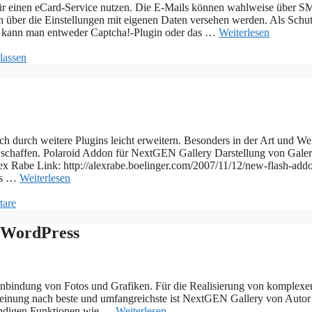
ür einen eCard-Service nutzen. Die E-Mails können wahlweise über 
 über die Einstellungen mit eigenen Daten versehen werden. Als Schu
 kann man entweder Captcha!-Plugin oder das …
Weiterlesen
lassen
h durch weitere Plugins leicht erweitern. Besonders in der Art und We
en schaffen. Polaroid Addon für NextGEN Gallery Darstellung von Galer
x Rabe Link: http://alexrabe.boelinger.com/2007/11/12/new-flash-addo
aus …
Weiterlesen
are
r WordPress
inbindung von Fotos und Grafiken. Für die Realisierung von komplexe
r Meinung nach beste und umfangreichste ist NextGEN Gallery von Autor
twendigen Funktionen wie …
Weiterlesen