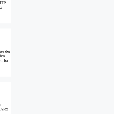
SMTP
tz
ise der
ien
n-for-
n
 Alex