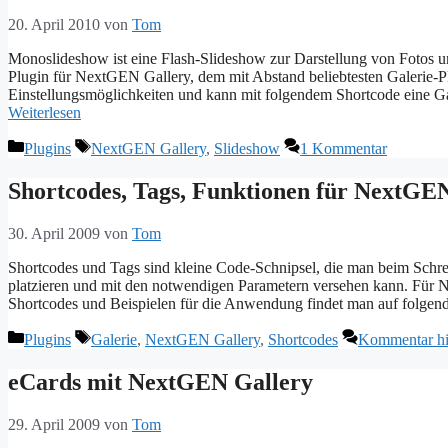
20. April 2010
von
Tom
Monoslideshow ist eine Flash-Slideshow zur Darstellung von Fotos u
Plugin für NextGEN Gallery, dem mit Abstand beliebtesten Galerie-P
Einstellungsmöglichkeiten und kann mit folgendem Shortcode eine 
Weiterlesen
Kategorien
Schlagwörter
Plugins
NextGEN Gallery
,
Slideshow
1 Kommentar
Shortcodes, Tags, Funktionen für NextGE
30. April 2009
von
Tom
Shortcodes und Tags sind kleine Code-Schnipsel, die man beim Schreib
platzieren und mit den notwendigen Parametern versehen kann. Für 
Shortcodes und Beispielen für die Anwendung findet man auf folgender
Kategorien
Schlagwörter
Plugins
Galerie
,
NextGEN Gallery
,
Shortcodes
Kommentar hi
eCards mit NextGEN Gallery
29. April 2009
von
Tom