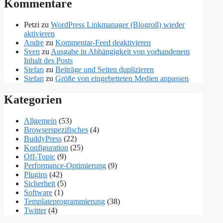
Kommentare
Petzi
zu
WordPress Linkmanager (Blogroll) wieder
aktivieren
Andre
zu
Kommentar-Feed deaktivieren
Sven
zu
Ausgabe in Abhängigkeit von vorhandenem
Inhalt des Posts
Stefan
zu
Beiträge und Seiten duplizieren
Stefan
zu
Größe von eingebetteten Medien anpassen
Kategorien
Allgemein
(53)
Browserspezifisches
(4)
BuddyPress
(22)
Konfiguration
(25)
Off-Topic
(9)
Performance-Optimierung
(9)
Plugins
(42)
Sicherheit
(5)
Software
(1)
Templateprogrammierung
(38)
Twitter
(4)