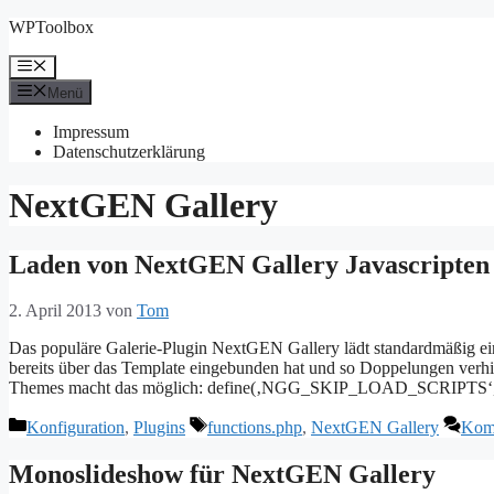
Zum
WPToolbox
Inhalt
springen
Menü
Menü
Impressum
Datenschutzerklärung
NextGEN Gallery
Laden von NextGEN Gallery Javascripten 
2. April 2013
von
Tom
Das populäre Galerie-Plugin NextGEN Gallery lädt standardmäßig ein p
bereits über das Template eingebunden hat und so Doppelungen verhi
Themes macht das möglich: define(‚NGG_SKIP_LOAD_SCRIPTS‘
Kategorien
Schlagwörter
Konfiguration
,
Plugins
functions.php
,
NextGEN Gallery
Komm
Monoslideshow für NextGEN Gallery