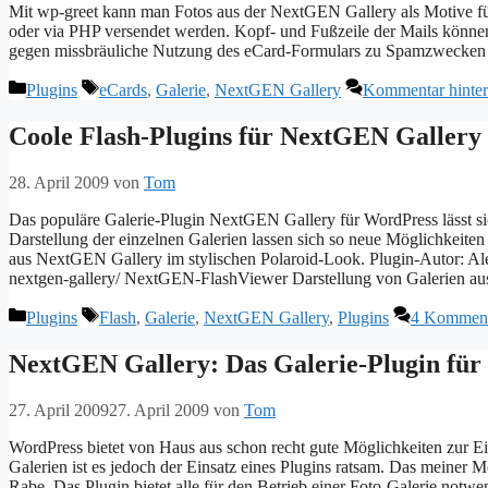
Mit wp-greet kann man Fotos aus der NextGEN Gallery als Motive f
oder via PHP versendet werden. Kopf- und Fußzeile der Mails können
gegen missbräuliche Nutzung des eCard-Formulars zu Spamzwecken
Kategorien
Schlagwörter
Plugins
eCards
,
Galerie
,
NextGEN Gallery
Kommentar hinter
Coole Flash-Plugins für NextGEN Gallery
28. April 2009
von
Tom
Das populäre Galerie-Plugin NextGEN Gallery für WordPress lässt sic
Darstellung der einzelnen Galerien lassen sich so neue Möglichkeit
aus NextGEN Gallery im stylischen Polaroid-Look. Plugin-Autor: Ale
nextgen-gallery/ NextGEN-FlashViewer Darstellung von Galerien 
Kategorien
Schlagwörter
Plugins
Flash
,
Galerie
,
NextGEN Gallery
,
Plugins
4 Komment
NextGEN Gallery: Das Galerie-Plugin fü
27. April 2009
27. April 2009
von
Tom
WordPress bietet von Haus aus schon recht gute Möglichkeiten zur E
Galerien ist es jedoch der Einsatz eines Plugins ratsam. Das meine
Rabe. Das Plugin bietet alle für den Betrieb einer Foto-Galerie no