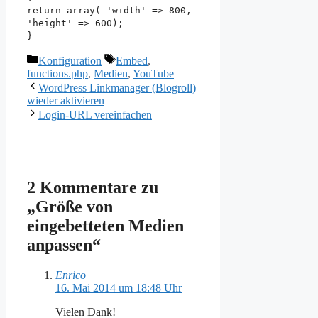
return array( 'width' => 800,
'height' => 600);
}
Kategorien
Schlagwörter
Konfiguration
Embed
,
functions.php
,
Medien
,
YouTube
WordPress Linkmanager (Blogroll)
wieder aktivieren
Login-URL vereinfachen
2 Kommentare zu
„Größe von
eingebetteten Medien
anpassen“
Enrico
16. Mai 2014 um 18:48 Uhr
Vielen Dank!