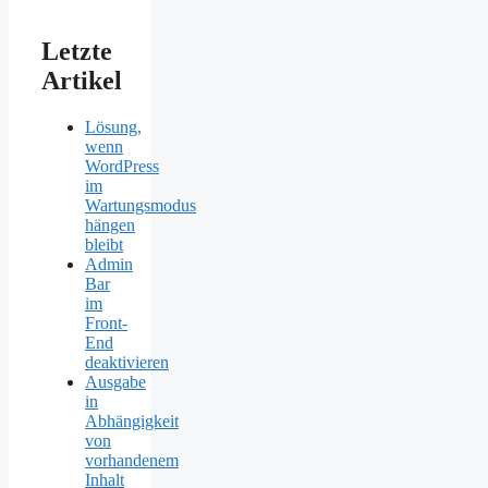
Letzte
Artikel
Lösung,
wenn
WordPress
im
Wartungsmodus
hängen
bleibt
Admin
Bar
im
Front-
End
deaktivieren
Ausgabe
in
Abhängigkeit
von
vorhandenem
Inhalt