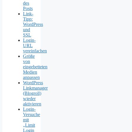
des
Posts
Link-
Tipp:
WordPress
und
SSL
Login-
URL
vereinfachen
Größe
von
eingebetteten
Medien
anpassen
WordPress
Linkmanager
(Blogroll)
wieder
aktivieren
Login-
Versuche
mit
„Limit
Login