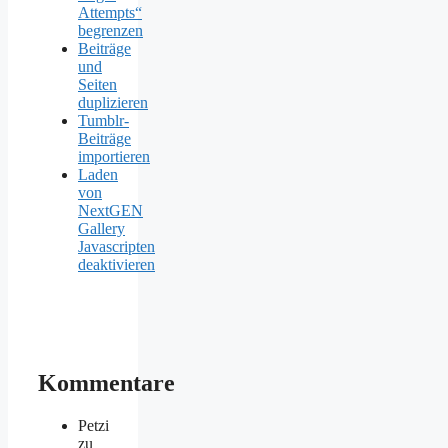
Attempts“
begrenzen
Beiträge
und
Seiten
duplizieren
Tumblr-
Beiträge
importieren
Laden
von
NextGEN
Gallery
Javascripten
deaktivieren
Kommentare
Petzi
zu