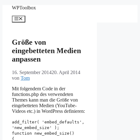
Zum
WPToolbox
Inhalt
springen
Menü
Größe von
eingebetteten Medien
anpassen
16. September 2014
20. April 2014
von
Tom
Mit folgendem Code in der
functions.php des verwendeten
Themes kann man die Größe von
eingebetteten Medien (YouTube-
Videos etc.) in WordPress definieren:
add_filter( 'embed_defaults',
'new_embed_size' );
function new_embed_size()
{