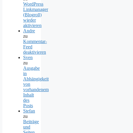
WordPress
Linkmanager
(Blogroll)
wieder
aktivieren
Andre
zu
Kommentar-
Feed
deaktivieren
Sven
zu
Ausgabe
in
Abhängigkeit
von
vorhandenem
Inhalt
des
Posts
Stefan
zu
Beiträge
und
Seiten