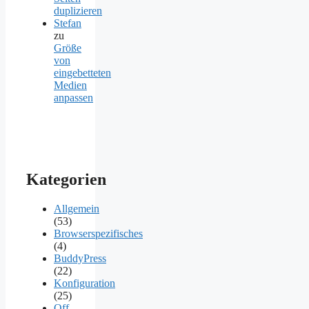
duplizieren
Stefan
zu
Größe
von
eingebetteten
Medien
anpassen
Kategorien
Allgemein
(53)
Browserspezifisches
(4)
BuddyPress
(22)
Konfiguration
(25)
Off-