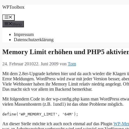
Zum
WPToolbox
Inhalt
springen
Menü
Menü
Impressum
Datenschutzerklärung
Memory Limit erhöhen und PHP5 aktivie
24. Februar 2010
22. Juni 2009
von
Tom
Mit dem 2.8er-Upgrade kehrten hier und da auch wieder die Klagen ü
Error Meldungen. WordPress wird zwar mit jeder Version besser, abe
Viele Webhoster haben ihr Memory Limit relativ niedrig angelegt. O
Das macht sich vor allem im Backend bemerkbar.
Mit folgendem Code in der wp-config.php kann man WordPress etwas
vielen Massenhostern (z.B. 1und1) ist das ohne Probleme möglich.
define('WP_MEMORY_LIMIT', '64M');
An dieser Stelle möchte ich auch noch einmal auf das Plugin
WP-Mem
was an Arbeitsspeicher verbraucht wird und wieviel zur Verfügung s