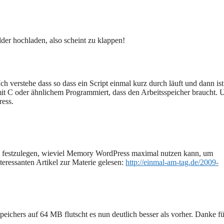
lder hochladen, also scheint zu klappen!
h verstehe dass so dass ein Script einmal kurz durch läuft und dann ist
 mit C oder ähnlichem Programmiert, dass den Arbeitsspeicher braucht. 
ress.
ern festzulegen, wieviel Memory WordPress maximal nutzen kann, um
eressanten Artikel zur Materie gelesen:
http://einmal-am-tag.de/2009-
eichers auf 64 MB flutscht es nun deutlich besser als vorher. Danke f