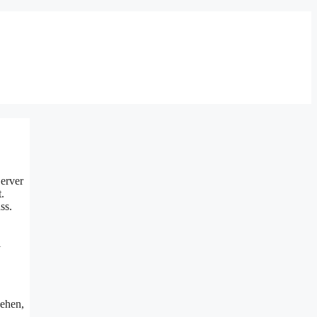
erver
.
ss.
i
ehen,