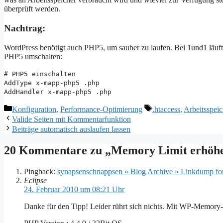
überprüft werden.
Nachtrag:
WordPress benötigt auch PHP5, um sauber zu laufen. Bei 1und1 läuft
PHP5 umschalten:
# PHP5 einschalten
AddType x-mapp-php5 .php
AddHandler x-mapp-php5 .php
Kategorien
Schlagwörter
Konfiguration
,
Performance-Optimierung
.htaccess
,
Arbeitsspeic
Valide Seiten mit Kommentarfunktion
Beiträge automatisch auslaufen lassen
20 Kommentare zu „Memory Limit erhöhe
Pingback:
synapsenschnappsen » Blog Archive » Linkdump for
Eclipse
24. Februar 2010 um 08:21 Uhr
Danke für den Tipp! Leider rührt sich nichts. Mit WP-Memory-U