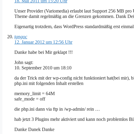
18. Mai 2011 um 15:20 Uhr
Unser Provider (Variomedia) erlaubt laut Support 256 MB pro 
Theme damit regelmäßig an die Grenzen gekommen. Dank Deine
Eigenartig trotzdem, dass WordPress standardmäßig erst einma
tgngoc
12. Januar 2012 um 12:56 Uhr
Danke habe bei Mir geklapt !!!
John sagt:
10. September 2010 um 18:10
da der Trick mit der wp-config nicht funktioniert hat(bei mir),
php.ini mit folgenden Inhalt erstellen
memory_limit = 64M
safe_mode = off
die php.ini dann via ftp in /wp-admin/ rein …
hab jetzt 3 Plugins mehr aktiviert und kann noch problemlos Bi
Danke Danek Danke