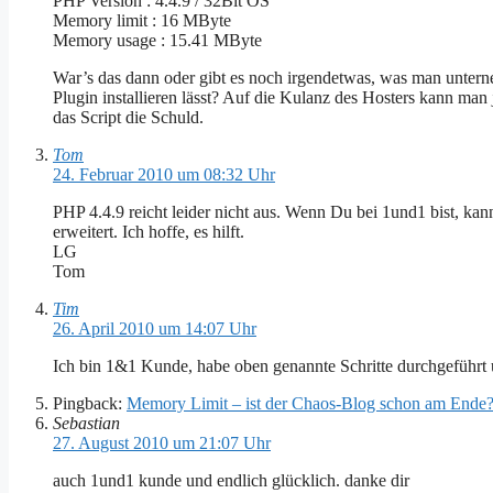
PHP Version : 4.4.9 / 32Bit OS
Memory limit : 16 MByte
Memory usage : 15.41 MByte
War’s das dann oder gibt es noch irgendetwas, was man unterneh
Plugin installieren lässt? Auf die Kulanz des Hosters kann man 
das Script die Schuld.
Tom
24. Februar 2010 um 08:32 Uhr
PHP 4.4.9 reicht leider nicht aus. Wenn Du bei 1und1 bist, kan
erweitert. Ich hoffe, es hilft.
LG
Tom
Tim
26. April 2010 um 14:07 Uhr
Ich bin 1&1 Kunde, habe oben genannte Schritte durchgeführt 
Pingback:
Memory Limit – ist der Chaos-Blog schon am Ende?
Sebastian
27. August 2010 um 21:07 Uhr
auch 1und1 kunde und endlich glücklich. danke dir