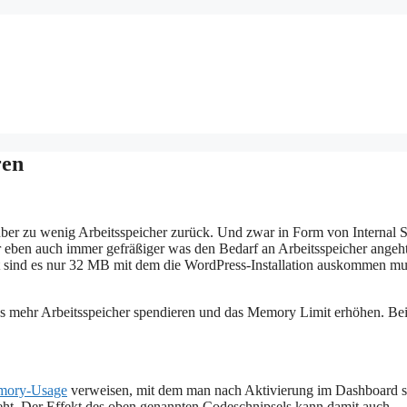
ren
ber zu wenig Arbeitsspeicher zurück. Und zwar in Form von Internal S
r eben auch immer gefräßiger was den Bedarf an Arbeitsspeicher angeht
ft sind es nur 32 MB mit dem die WordPress-Installation auskommen mu
 mehr Arbeitsspeicher spendieren und das Memory Limit erhöhen. Be
ory-Usage
verweisen, mit dem man nach Aktivierung im Dashboard s
teht. Der Effekt des oben genannten Codeschnipsels kann damit auch