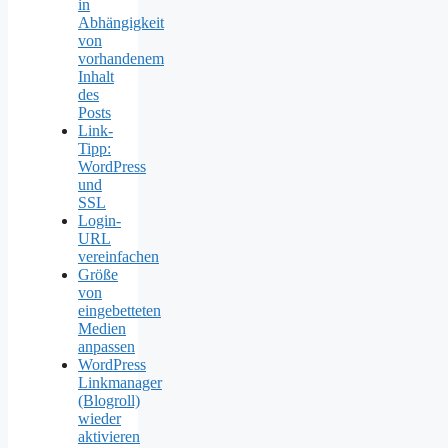
in
Abhängigkeit
von
vorhandenem
Inhalt
des
Posts
Link-
Tipp:
WordPress
und
SSL
Login-
URL
vereinfachen
Größe
von
eingebetteten
Medien
anpassen
WordPress
Linkmanager
(Blogroll)
wieder
aktivieren