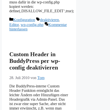
muss dafür in die wp-config.php
kopiert werden:
define(‚DISALLOW_FILE_EDIT‘,true);
Kategorien
Schlagwörter
Konfiguration
deaktivieren
,
Editor
,
wp-config.php
Kommentar
hinterlassen
Custom Header in
BuddyPress per wp-
config deaktivieren
28. Juli 2010
von
Tom
Die BuddyPress-interne Custom
Header Funktion ermöglicht das
leichte Ändern oder Hinzufügen einer
Headergrafik via Admin-Panel. Das
ist zwar eine super Sache, aber nicht
immer erwünscht, z.B. wenn man