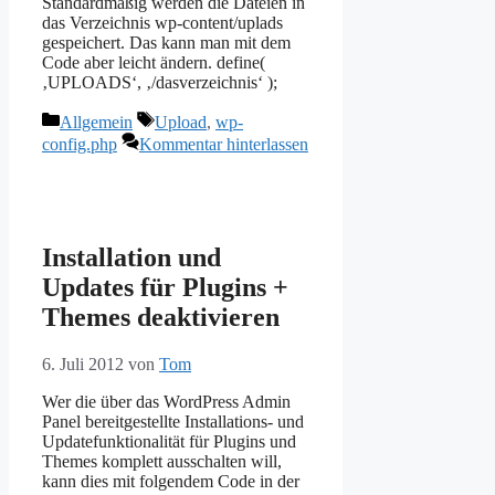
Standardmäßig werden die Dateien in
das Verzeichnis wp-content/uplads
gespeichert. Das kann man mit dem
Code aber leicht ändern. define(
‚UPLOADS‘, ‚/dasverzeichnis‘ );
Kategorien
Schlagwörter
Allgemein
Upload
,
wp-
config.php
Kommentar hinterlassen
Installation und
Updates für Plugins +
Themes deaktivieren
6. Juli 2012
von
Tom
Wer die über das WordPress Admin
Panel bereitgestellte Installations- und
Updatefunktionalität für Plugins und
Themes komplett ausschalten will,
kann dies mit folgendem Code in der