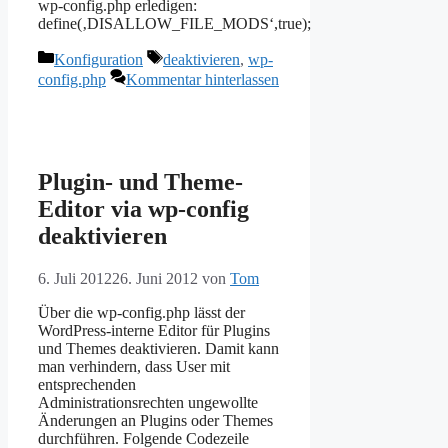
wp-config.php erledigen:
define(‚DISALLOW_FILE_MODS‘,true);
Kategorien
Schlagwörter
Konfiguration
deaktivieren
,
wp-
config.php
Kommentar hinterlassen
Plugin- und Theme-
Editor via wp-config
deaktivieren
6. Juli 2012
26. Juni 2012
von
Tom
Über die wp-config.php lässt der
WordPress-interne Editor für Plugins
und Themes deaktivieren. Damit kann
man verhindern, dass User mit
entsprechenden
Administrationsrechten ungewollte
Änderungen an Plugins oder Themes
durchführen. Folgende Codezeile