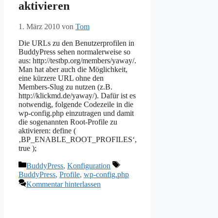
aktivieren
1. März 2010
von
Tom
Die URLs zu den Benutzerprofilen in
BuddyPress sehen normalerweise so
aus: http://testbp.org/members/yaway/.
Man hat aber auch die Möglichkeit,
eine kürzere URL ohne den
Members-Slug zu nutzen (z.B.
http://klickmd.de/yaway/). Dafür ist es
notwendig, folgende Codezeile in die
wp-config.php einzutragen und damit
die sogenannten Root-Profile zu
aktivieren: define (
‚BP_ENABLE_ROOT_PROFILES‘,
true );
Kategorien
Schlagwörter
BuddyPress
,
Konfiguration
BuddyPress
,
Profile
,
wp-config.php
Kommentar hinterlassen