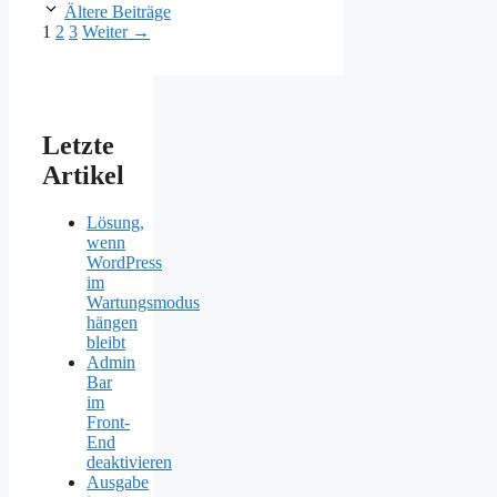
Ältere Beiträge
Seite
Seite
Seite
1
2
3
Weiter
→
Letzte
Artikel
Lösung,
wenn
WordPress
im
Wartungsmodus
hängen
bleibt
Admin
Bar
im
Front-
End
deaktivieren
Ausgabe