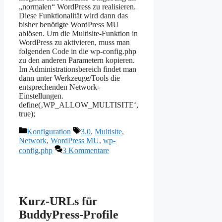
„normalen“ WordPress zu realisieren.
Diese Funktionalität wird dann das
bisher benötigte WordPress MU
ablösen. Um die Multisite-Funktion in
WordPress zu aktivieren, muss man
folgenden Code in die wp-config.php
zu den anderen Parametern kopieren.
Im Administrationsbereich findet man
dann unter Werkzeuge/Tools die
entsprechenden Network-
Einstellungen.
define(‚WP_ALLOW_MULTISITE‘,
true);
Kategorien
Schlagwörter
Konfiguration
3.0
,
Multisite
,
Network
,
WordPress MU
,
wp-
config.php
3 Kommentare
Kurz-URLs für
BuddyPress-Profile