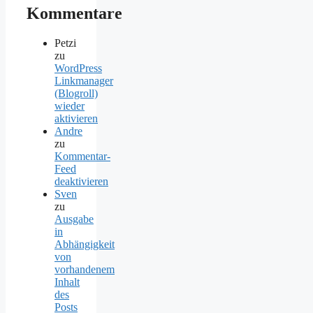
Kommentare
Petzi
zu
WordPress
Linkmanager
(Blogroll)
wieder
aktivieren
Andre
zu
Kommentar-
Feed
deaktivieren
Sven
zu
Ausgabe
in
Abhängigkeit
von
vorhandenem
Inhalt
des
Posts