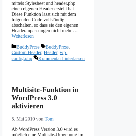
mittels Stylesheet und header.php
einen eigenen Header erstellt hat.
Diese Funktion lässt sich mit dem
folgenden Code vollständig
abschalten, so dass sie den eigenen
Headeranpassungen nicht mehr …
Weiterlesen
Kategorien
Schlagwörter
BuddyPress
BuddyPress
,
Custom Header
,
Header
,
wp-
config.php
Kommentar hinterlassen
Multisite-Funktion in
WordPress 3.0
aktivieren
5. Mai 2010
von
Tom
Ab WordPress Version 3.0 wird es
möglich eine Multisite-Umgebung im