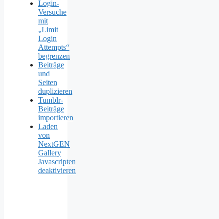
Login-
Versuche
mit
„Limit
Login
Attempts“
begrenzen
Beiträge
und
Seiten
duplizieren
Tumblr-
Beiträge
importieren
Laden
von
NextGEN
Gallery
Javascripten
deaktivieren