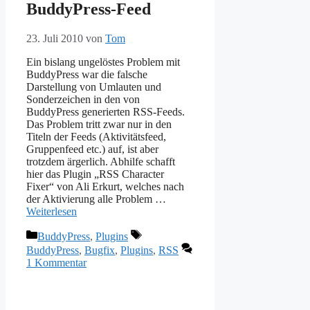
BuddyPress-Feed
23. Juli 2010
von
Tom
Ein bislang ungelöstes Problem mit
BuddyPress war die falsche
Darstellung von Umlauten und
Sonderzeichen in den von
BuddyPress generierten RSS-Feeds.
Das Problem tritt zwar nur in den
Titeln der Feeds (Aktivitätsfeed,
Gruppenfeed etc.) auf, ist aber
trotzdem ärgerlich. Abhilfe schafft
hier das Plugin „RSS Character
Fixer“ von Ali Erkurt, welches nach
der Aktivierung alle Problem …
Weiterlesen
Kategorien
Schlagwörter
BuddyPress
,
Plugins
BuddyPress
,
Bugfix
,
Plugins
,
RSS
1 Kommentar