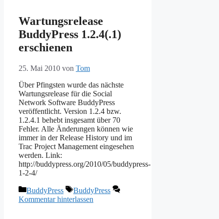
Wartungsrelease
BuddyPress 1.2.4(.1)
erschienen
25. Mai 2010
von
Tom
Über Pfingsten wurde das nächste
Wartungsrelease für die Social
Network Software BuddyPress
veröffentlicht. Version 1.2.4 bzw.
1.2.4.1 behebt insgesamt über 70
Fehler. Alle Änderungen können wie
immer in der Release History und im
Trac Project Management eingesehen
werden. Link:
http://buddypress.org/2010/05/buddypress-
1-2-4/
Kategorien
Schlagwörter
BuddyPress
BuddyPress
Kommentar hinterlassen