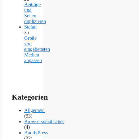
Beiträge
und
Seiten
duplizieren
Stefan
zu
Größe
von
eingebetteten
Medien
anpassen
Kategorien
Allgemein
(53)
Browserspezifisches
(4)
BuddyPress
(22)