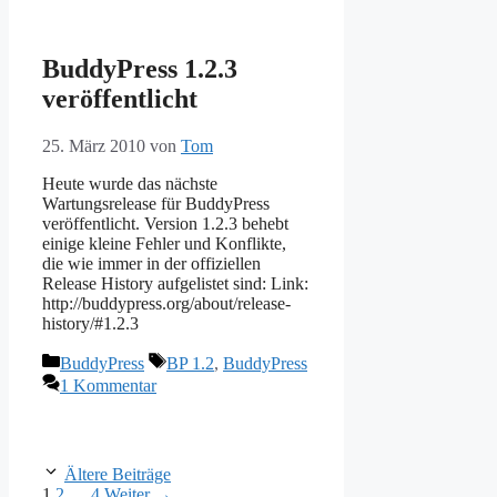
BuddyPress 1.2.3
veröffentlicht
25. März 2010
von
Tom
Heute wurde das nächste
Wartungsrelease für BuddyPress
veröffentlicht. Version 1.2.3 behebt
einige kleine Fehler und Konflikte,
die wie immer in der offiziellen
Release History aufgelistet sind: Link:
http://buddypress.org/about/release-
history/#1.2.3
Kategorien
Schlagwörter
BuddyPress
BP 1.2
,
BuddyPress
1 Kommentar
Ältere Beiträge
Seite
Seite
Seite
1
2
…
4
Weiter
→