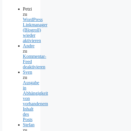
Petzi
zu
WordPress
Linkmanager
(Blogroll)
wieder
aktivieren
Andre
zu
Kommentar-
Feed
deaktivieren
Sven
zu
Ausgabe
in
Abhängigkeit
von
vorhandenem
Inhalt
des
Posts
Stefan
zu