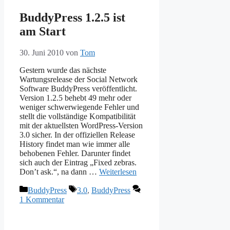
BuddyPress 1.2.5 ist
am Start
30. Juni 2010
von
Tom
Gestern wurde das nächste
Wartungsrelease der Social Network
Software BuddyPress veröffentlicht.
Version 1.2.5 behebt 49 mehr oder
weniger schwerwiegende Fehler und
stellt die vollständige Kompatibilität
mit der aktuellsten WordPress-Version
3.0 sicher. In der offiziellen Release
History findet man wie immer alle
behobenen Fehler. Darunter findet
sich auch der Eintrag „Fixed zebras.
Don’t ask.“, na dann …
Weiterlesen
Kategorien
Schlagwörter
BuddyPress
3.0
,
BuddyPress
1 Kommentar