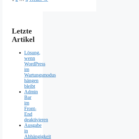
Letzte
Artikel
Lösung,
wenn
WordPress
im
Wartungsmodus
hängen
bleibt
Admin
Bar
im
Front-
End
deaktivieren
Ausgabe
in
Abhängigkeit