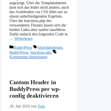
angezeigt. Über die Templatedateien
lässt sich das leider nicht ändern, auch
das Ausblenden via CSS führt nur zu
einem unbefriedigenden Ergebnis.
Über die functions.php des
verwendeten Themes lassen sich die
beiden Links aber sauber rausfiltern.
Dafür einfach den folgenden Code in
…
Weiterlesen
Kategorien
Schlagwörter
BuddyPress
Aktivitätsstream
,
BuddyPress
,
functions.php
Kommentar hinterlassen
Custom Header in
BuddyPress per wp-
config deaktivieren
28. Juli 2010
von
Tom