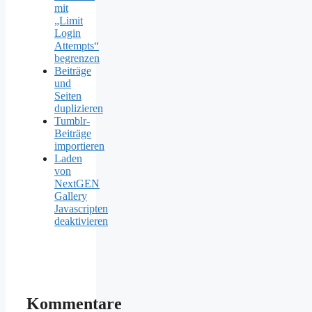
mit
„Limit
Login
Attempts“
begrenzen
Beiträge
und
Seiten
duplizieren
Tumblr-
Beiträge
importieren
Laden
von
NextGEN
Gallery
Javascripten
deaktivieren
Kommentare