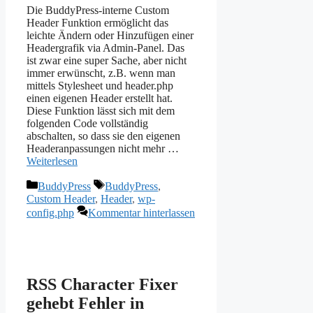
Die BuddyPress-interne Custom
Header Funktion ermöglicht das
leichte Ändern oder Hinzufügen einer
Headergrafik via Admin-Panel. Das
ist zwar eine super Sache, aber nicht
immer erwünscht, z.B. wenn man
mittels Stylesheet und header.php
einen eigenen Header erstellt hat.
Diese Funktion lässt sich mit dem
folgenden Code vollständig
abschalten, so dass sie den eigenen
Headeranpassungen nicht mehr …
Weiterlesen
Kategorien
Schlagwörter
BuddyPress
BuddyPress
,
Custom Header
,
Header
,
wp-
config.php
Kommentar hinterlassen
RSS Character Fixer
gehebt Fehler in