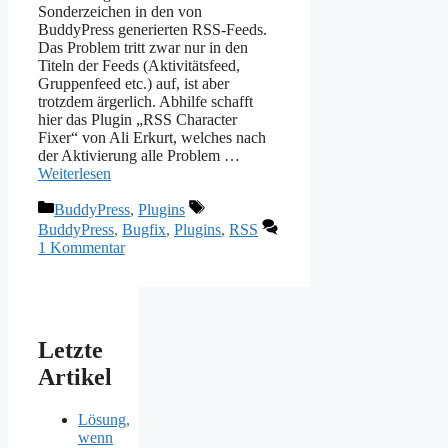
Sonderzeichen in den von
BuddyPress generierten RSS-Feeds.
Das Problem tritt zwar nur in den
Titeln der Feeds (Aktivitätsfeed,
Gruppenfeed etc.) auf, ist aber
trotzdem ärgerlich. Abhilfe schafft
hier das Plugin „RSS Character
Fixer“ von Ali Erkurt, welches nach
der Aktivierung alle Problem …
Weiterlesen
Kategorien
Schlagwörter
BuddyPress
,
Plugins
BuddyPress
,
Bugfix
,
Plugins
,
RSS
1 Kommentar
Letzte
Artikel
Lösung,
wenn