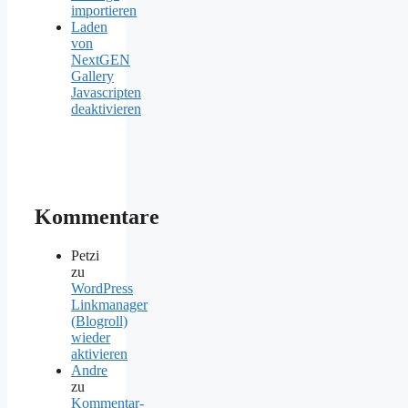
importieren
Laden
von
NextGEN
Gallery
Javascripten
deaktivieren
Kommentare
Petzi
zu
WordPress
Linkmanager
(Blogroll)
wieder
aktivieren
Andre
zu
Kommentar-