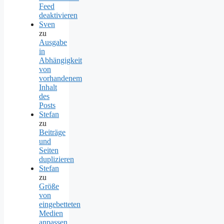
Feed
deaktivieren
Sven
zu
Ausgabe
in
Abhängigkeit
von
vorhandenem
Inhalt
des
Posts
Stefan
zu
Beiträge
und
Seiten
duplizieren
Stefan
zu
Größe
von
eingebetteten
Medien
anpassen