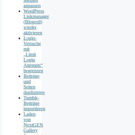
Medien
anpassen
WordPress
Linkmanager
(Blogroll)
wieder
aktivieren
Login-
Versuche
mit
„Limit
Login
Attempts“
begrenzen
Beiträge
und
Seiten
duplizieren
Tumblr-
Beiträge
importieren
Laden
von
NextGEN
Gallery