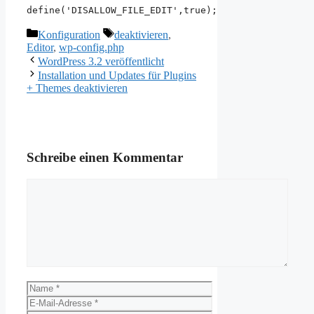
define('DISALLOW_FILE_EDIT',true);
Kategorien
Schlagwörter
Konfiguration
deaktivieren
,
Editor
,
wp-config.php
WordPress 3.2 veröffentlicht
Installation und Updates für Plugins
+ Themes deaktivieren
Schreibe einen Kommentar
Kommentar
Name
E-
Mail-