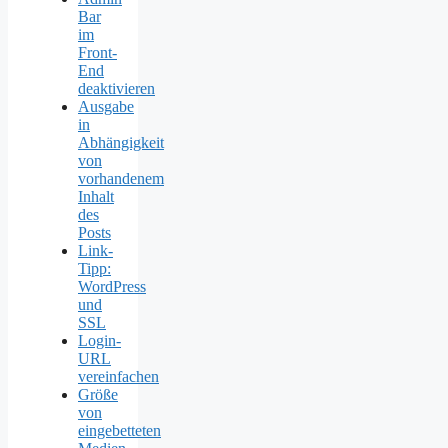
Bar
im
Front-
End
deaktivieren
Ausgabe
in
Abhängigkeit
von
vorhandenem
Inhalt
des
Posts
Link-
Tipp:
WordPress
und
SSL
Login-
URL
vereinfachen
Größe
von
eingebetteten