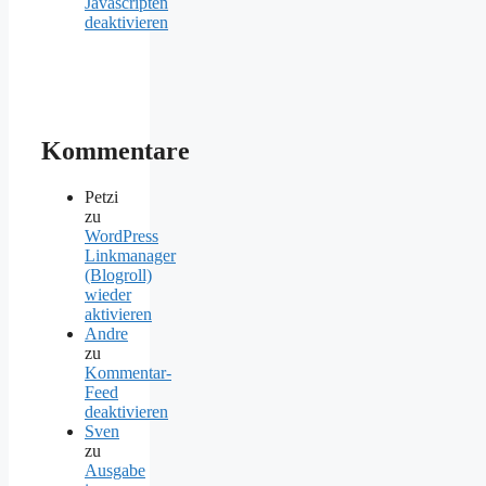
Javascripten
deaktivieren
Kommentare
Petzi
zu
WordPress
Linkmanager
(Blogroll)
wieder
aktivieren
Andre
zu
Kommentar-
Feed
deaktivieren
Sven
zu
Ausgabe