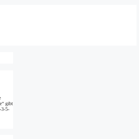
e
e“ gibt
-3-5-