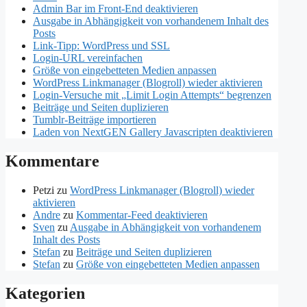
Admin Bar im Front-End deaktivieren
Ausgabe in Abhängigkeit von vorhandenem Inhalt des
Posts
Link-Tipp: WordPress und SSL
Login-URL vereinfachen
Größe von eingebetteten Medien anpassen
WordPress Linkmanager (Blogroll) wieder aktivieren
Login-Versuche mit „Limit Login Attempts“ begrenzen
Beiträge und Seiten duplizieren
Tumblr-Beiträge importieren
Laden von NextGEN Gallery Javascripten deaktivieren
Kommentare
Petzi
zu
WordPress Linkmanager (Blogroll) wieder
aktivieren
Andre
zu
Kommentar-Feed deaktivieren
Sven
zu
Ausgabe in Abhängigkeit von vorhandenem
Inhalt des Posts
Stefan
zu
Beiträge und Seiten duplizieren
Stefan
zu
Größe von eingebetteten Medien anpassen
Kategorien