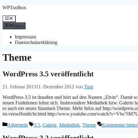
Zum
WPToolbox
Inhalt
springen
Menü
Menü
Impressum
Datenschutzerklärung
Theme
WordPress 3.5 veröffentlicht
21. Februar 2013
11. Dezember 2012
von
Tom
WordPress 3.5 ist draußen und hört auf den Namen „Elvin“. Damit wi
neuen Funktionen lohnt sich. Insbesondere Mediathek bzw. Galerie 
es auch ein neues Standard-Theme. Mehr Infos auf http://wordpress.o
ist-veroeffentlicht.html http://www.youtube.com/watch?v=Vlw7tM
Kategorien
Schlagwörter
Allgemein
3.5
,
Galerie
,
Mediathek
,
Theme
Kommentar hinter