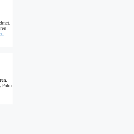
idmet.
ören
en
ren.
i, Palm