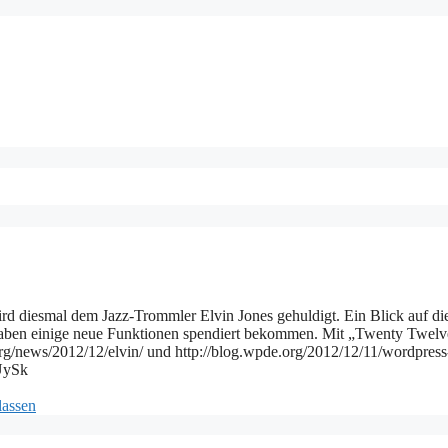
rd diesmal dem Jazz-Trommler Elvin Jones gehuldigt. Ein Blick auf di
haben einige neue Funktionen spendiert bekommen. Mit „Twenty Twelv
rg/news/2012/12/elvin/ und http://blog.wpde.org/2012/12/11/wordpress
7UySk
lassen