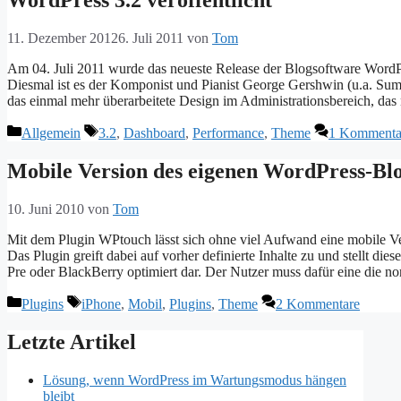
WordPress 3.2 veröffentlicht
11. Dezember 2012
6. Juli 2011
von
Tom
Am 04. Juli 2011 wurde das neueste Release der Blogsoftware WordPr
Diesmal ist es der Komponist und Pianist George Gershwin (u.a. S
das einmal mehr überarbeitete Design im Administrationsbereich, d
Kategorien
Schlagwörter
Allgemein
3.2
,
Dashboard
,
Performance
,
Theme
1 Kommenta
Mobile Version des eigenen WordPress-Blog
10. Juni 2010
von
Tom
Mit dem Plugin WPtouch lässt sich ohne viel Aufwand eine mobile Ver
Das Plugin greift dabei auf vorher definierte Inhalte zu und stellt d
Pre oder BlackBerry optimiert dar. Der Nutzer muss dafür eine die
Kategorien
Schlagwörter
Plugins
iPhone
,
Mobil
,
Plugins
,
Theme
2 Kommentare
Letzte Artikel
Lösung, wenn WordPress im Wartungsmodus hängen
bleibt