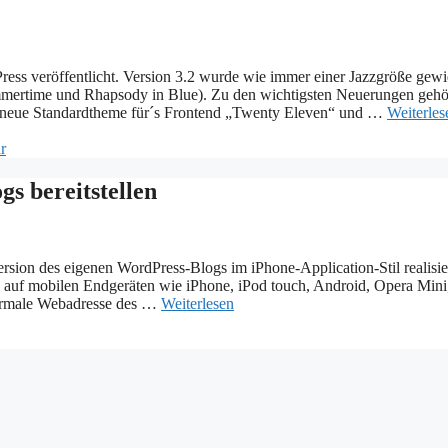
ess veröffentlicht. Version 3.2 wurde wie immer einer Jazzgröße gew
ummertime und Rhapsody in Blue). Zu den wichtigsten Neuerungen geh
as neue Standardtheme für´s Frontend „Twenty Eleven“ und …
Weiterles
r
s bereitstellen
sion des eigenen WordPress-Blogs im iPhone-Application-Stil realisie
iese auf mobilen Endgeräten wie iPhone, iPod touch, Android, Opera Min
 normale Webadresse des …
Weiterlesen