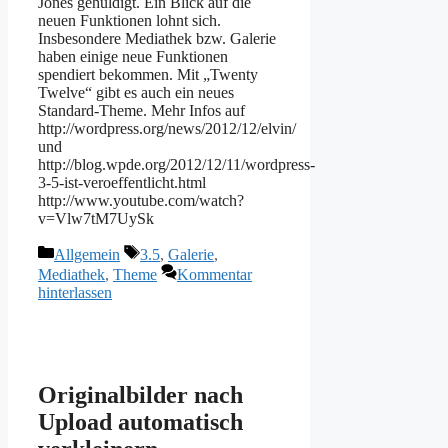
Jones gehuldigt. Ein Blick auf die
neuen Funktionen lohnt sich.
Insbesondere Mediathek bzw. Galerie
haben einige neue Funktionen
spendiert bekommen. Mit „Twenty
Twelve“ gibt es auch ein neues
Standard-Theme. Mehr Infos auf
http://wordpress.org/news/2012/12/elvin/
und
http://blog.wpde.org/2012/12/11/wordpress-
3-5-ist-veroeffentlicht.html
http://www.youtube.com/watch?
v=Vlw7tM7UySk
Kategorien
Schlagwörter
Allgemein
3.5
,
Galerie
,
Mediathek
,
Theme
Kommentar
hinterlassen
Originalbilder nach
Upload automatisch