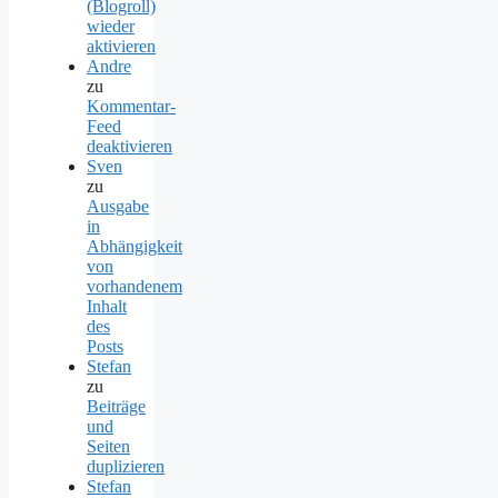
(Blogroll)
wieder
aktivieren
Andre
zu
Kommentar-
Feed
deaktivieren
Sven
zu
Ausgabe
in
Abhängigkeit
von
vorhandenem
Inhalt
des
Posts
Stefan
zu
Beiträge
und
Seiten
duplizieren
Stefan