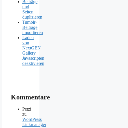
Beiträge
und
Seiten
duplizieren
Tumblr-
Beiträge
importieren
Laden
von
NextGEN
Gallery
Javascripten
deaktivieren
Kommentare
Petzi
zu
WordPress
Linkmanager