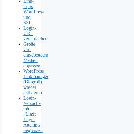
Link-
Tipp:
WordPress
und
SSL
Login-
URL
vereinfachen
Größe
von
eingebetteten
Medien
anpassen
WordPress
Linkmanager
(Blogroll)
wieder
aktivieren
Login-
Versuche
mit
„Limit
Login
Attempts“
begrenzen