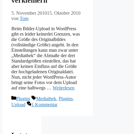
verkleinern
5. November 2010
15. Oktober 2010
von
Tom
Beim Bilder-Upload in WordPress
gibt es leider keinerlei Grenzen, was
die Größe des Originalbildes
(vollständige Größe) angeht. In den
Einstellungen kann man zwar unter
„Mediathek“ die Abmaße der drei
Standardgrößen einstellen, das hat
aber keinen Einfluss auf die Größe
der hochgeladenen Originaldatei.
Nun, nicht jeder WordPress-Autor
bringt seine Fotos vor dem Upload
auf eine halbwegs …
Weiterlesen
Kategorien
Schlagwörter
Plugins
Mediathek
,
Plugins
,
Upload
1 Kommentar