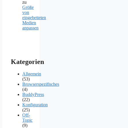
zu
Größe
von
eingebetteten
Medien
anpassen
Kategorien
Allgemein
(53)
Browserspezifisches
(4)
BuddyPress
(22)
Konfiguration
(25)
Off-
Topic
(9)