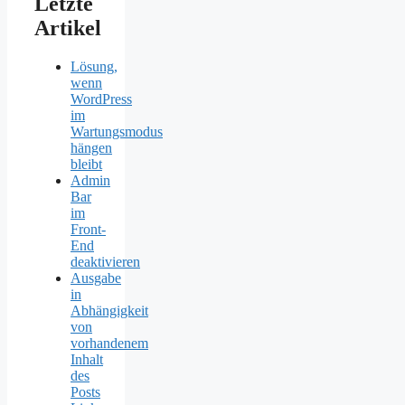
Letzte
Artikel
Lösung,
wenn
WordPress
im
Wartungsmodus
hängen
bleibt
Admin
Bar
im
Front-
End
deaktivieren
Ausgabe
in
Abhängigkeit
von
vorhandenem
Inhalt
des
Posts