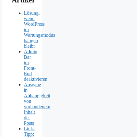
Artikel
Lösung,
wenn
WordPress
im
Wartungsmodus
hängen
bleibt
Admin
Bar
im
Front-
End
deaktivieren
Ausgabe
in
Abhängigkeit
von
vorhandenem
Inhalt
des
Posts
Link-
Tipp: