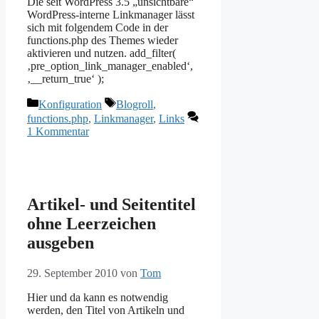
Die seit WordPress 3.5 „unsichtbare“
WordPress-interne Linkmanager lässt
sich mit folgendem Code in der
functions.php des Themes wieder
aktivieren und nutzen. add_filter(
‚pre_option_link_manager_enabled‘,
‚__return_true‘ );
Kategorien
Schlagwörter
Konfiguration
Blogroll
,
functions.php
,
Linkmanager
,
Links
1 Kommentar
Artikel- und Seitentitel
ohne Leerzeichen
ausgeben
29. September 2010
von
Tom
Hier und da kann es notwendig
werden, den Titel von Artikeln und