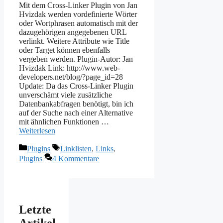
Mit dem Cross-Linker Plugin von Jan
Hvizdak werden vordefinierte Wörter
oder Wortphrasen automatisch mit der
dazugehörigen angegebenen URL
verlinkt. Weitere Attribute wie Title
oder Target können ebenfalls
vergeben werden. Plugin-Autor: Jan
Hvizdak Link: http://www.web-
developers.net/blog/?page_id=28
Update: Da das Cross-Linker Plugin
unverschämt viele zusätzliche
Datenbankabfragen benötigt, bin ich
auf der Suche nach einer Alternative
mit ähnlichen Funktionen …
Weiterlesen
Kategorien
Schlagwörter
Plugins
Linklisten
,
Links
,
Plugins
4 Kommentare
Letzte