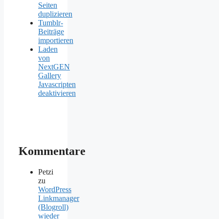
Seiten
duplizieren
Tumblr-
Beiträge
importieren
Laden
von
NextGEN
Gallery
Javascripten
deaktivieren
Kommentare
Petzi
zu
WordPress
Linkmanager
(Blogroll)
wieder