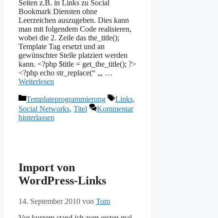
Seiten z.B. in Links zu Social
Bookmark Diensten ohne
Leerzeichen auszugeben. Dies kann
man mit folgendem Code realisieren,
wobei die 2. Zeile das the_title();
Template Tag ersetzt und an
gewünschter Stelle platziert werden
kann. <?php $title = get_the_title(); ?>
<?php echo str_replace(“ „, …
Weiterlesen
Kategorien
Schlagwörter
Templateprogrammierung
Links
,
Social Networks
,
Titel
Kommentar
hinterlassen
Import von
WordPress-Links
14. September 2010
von
Tom
Vor kurzem stand ich zum ersten mal