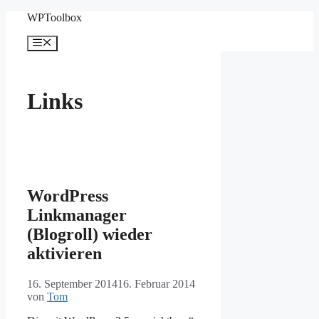
Zum
WPToolbox
Inhalt
springen
Menü
Links
WordPress
Linkmanager
(Blogroll) wieder
aktivieren
16. September 2014
16. Februar 2014
von
Tom