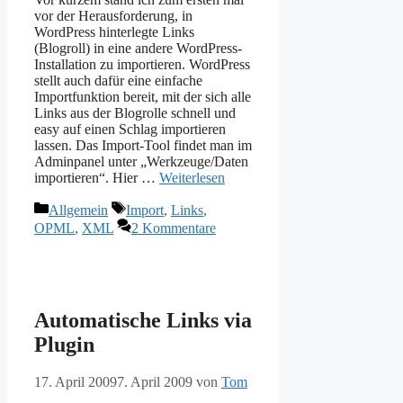
vor der Herausforderung, in
WordPress hinterlegte Links
(Blogroll) in eine andere WordPress-
Installation zu importieren. WordPress
stellt auch dafür eine einfache
Importfunktion bereit, mit der sich alle
Links aus der Blogrolle schnell und
easy auf einen Schlag importieren
lassen. Das Import-Tool findet man im
Adminpanel unter „Werkzeuge/Daten
importieren“. Hier …
Weiterlesen
Kategorien
Schlagwörter
Allgemein
Import
,
Links
,
OPML
,
XML
2 Kommentare
Automatische Links via
Plugin
17. April 2009
7. April 2009
von
Tom