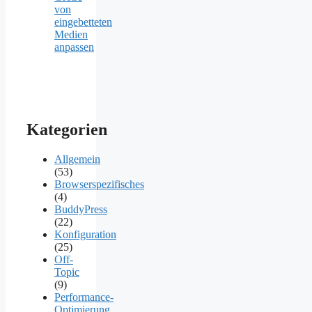
von
eingebetteten
Medien
anpassen
Kategorien
Allgemein
(53)
Browserspezifisches
(4)
BuddyPress
(22)
Konfiguration
(25)
Off-
Topic
(9)
Performance-
Optimierung