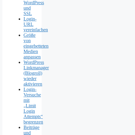
WordPress
und
SSL
Login-
URL
vereinfachen
Größe
von
eingebetteten
Medien
anpassen
WordPress
Linkmanager
(Blogroll)
wieder
aktivieren
Login-
Versuche
mit
„Limit
Login
Attempts“
begrenzen
Beiträge
und