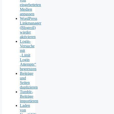
von
eingebetteten
Medien
anpassen
WordPress
Linkmanager
(Blogroll)
wieder
aktivieren
Login-
Versuche
mit
„Limit
Login
Attempts“
begrenzen
Beiträge
und
Seiten
duplizieren
Tumblr-
Beiträge
importieren
Laden
von