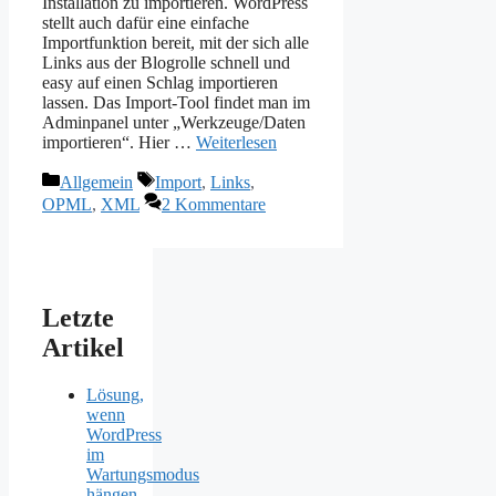
Installation zu importieren. WordPress
stellt auch dafür eine einfache
Importfunktion bereit, mit der sich alle
Links aus der Blogrolle schnell und
easy auf einen Schlag importieren
lassen. Das Import-Tool findet man im
Adminpanel unter „Werkzeuge/Daten
importieren“. Hier …
Weiterlesen
Kategorien
Schlagwörter
Allgemein
Import
,
Links
,
OPML
,
XML
2 Kommentare
Letzte
Artikel
Lösung,
wenn
WordPress
im
Wartungsmodus
hängen