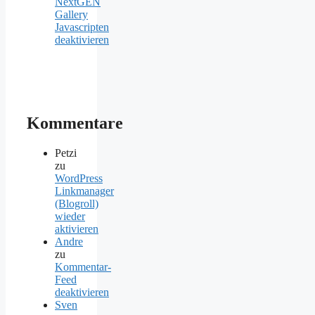
NextGEN
Gallery
Javascripten
deaktivieren
Kommentare
Petzi
zu
WordPress
Linkmanager
(Blogroll)
wieder
aktivieren
Andre
zu
Kommentar-
Feed
deaktivieren
Sven