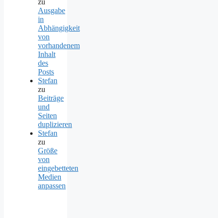
zu
Ausgabe
in
Abhängigkeit
von
vorhandenem
Inhalt
des
Posts
Stefan
zu
Beiträge
und
Seiten
duplizieren
Stefan
zu
Größe
von
eingebetteten
Medien
anpassen