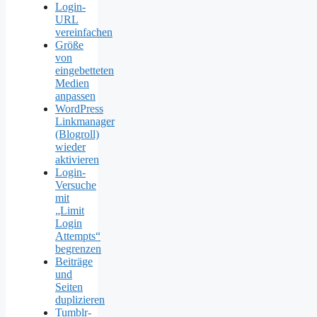
Login-
URL
vereinfachen
Größe
von
eingebetteten
Medien
anpassen
WordPress
Linkmanager
(Blogroll)
wieder
aktivieren
Login-
Versuche
mit
„Limit
Login
Attempts“
begrenzen
Beiträge
und
Seiten
duplizieren
Tumblr-