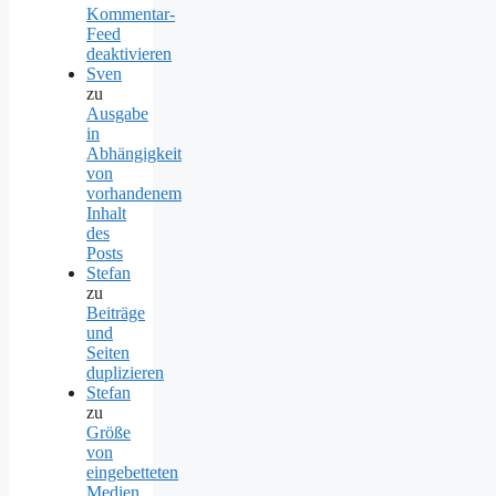
Kommentar-
Feed
deaktivieren
Sven
zu
Ausgabe
in
Abhängigkeit
von
vorhandenem
Inhalt
des
Posts
Stefan
zu
Beiträge
und
Seiten
duplizieren
Stefan
zu
Größe
von
eingebetteten
Medien