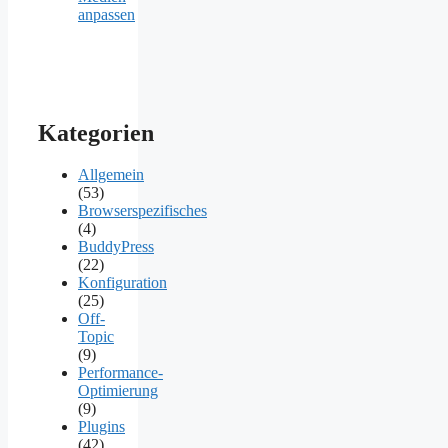
anpassen
Kategorien
Allgemein
(53)
Browserspezifisches
(4)
BuddyPress
(22)
Konfiguration
(25)
Off-
Topic
(9)
Performance-
Optimierung
(9)
Plugins
(42)