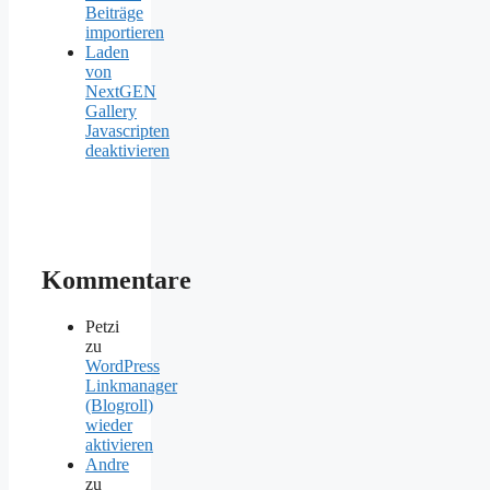
Beiträge
importieren
Laden
von
NextGEN
Gallery
Javascripten
deaktivieren
Kommentare
Petzi
zu
WordPress
Linkmanager
(Blogroll)
wieder
aktivieren
Andre
zu