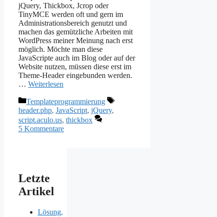
jQuery, Thickbox, Jcrop oder
TinyMCE werden oft und gern im
Administrationsbereich genutzt und
machen das gemützliche Arbeiten mit
WordPress meiner Meinung nach erst
möglich. Möchte man diese
JavaScripte auch im Blog oder auf der
Website nutzen, müssen diese erst im
Theme-Header eingebunden werden.
…
Weiterlesen
Kategorien
Schlagwörter
Templateprogrammierung
header.php
,
JavaScript
,
jQuery
,
script.aculo.us
,
thickbox
5 Kommentare
Letzte
Artikel
Lösung,