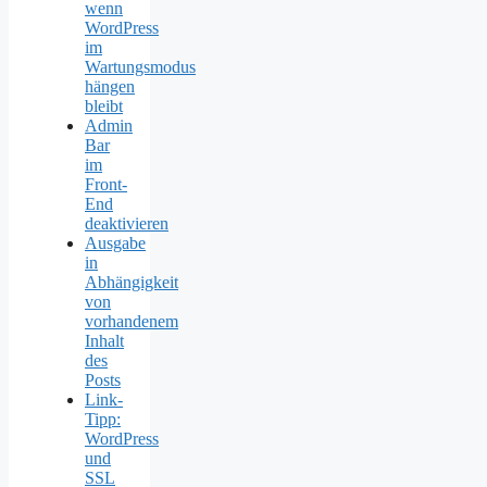
wenn
WordPress
im
Wartungsmodus
hängen
bleibt
Admin
Bar
im
Front-
End
deaktivieren
Ausgabe
in
Abhängigkeit
von
vorhandenem
Inhalt
des
Posts
Link-
Tipp:
WordPress
und
SSL