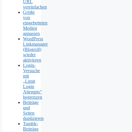
URL
vereinfachen
Größe
von
eingebetteten
Medien
anpassen
WordPress
Linkmanager
(Blogroll)
wieder
aktivieren
Login-
Versuche
mit
„Limit
Login
Attempts“
begrenzen
Beiträge
und
Seiten
duplizieren
Tumblr-
Beiträge