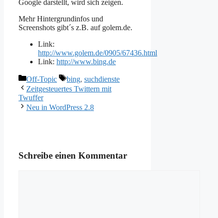
Google darstellt, wird sich zeigen.
Mehr Hintergrundinfos und
Screenshots gibt´s z.B. auf golem.de.
Link:
http://www.golem.de/0905/67436.html
Link:
http://www.bing.de
Kategorien
Schlagwörter
Off-Topic
bing
,
suchdienste
Zeitgesteuertes Twittern mit
Twuffer
Neu in WordPress 2.8
Schreibe einen Kommentar
Kommentar