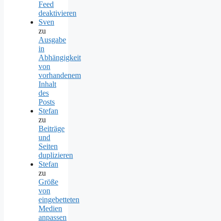
Feed
deaktivieren
Sven
zu
Ausgabe
in
Abhängigkeit
von
vorhandenem
Inhalt
des
Posts
Stefan
zu
Beiträge
und
Seiten
duplizieren
Stefan
zu
Größe
von
eingebetteten
Medien
anpassen