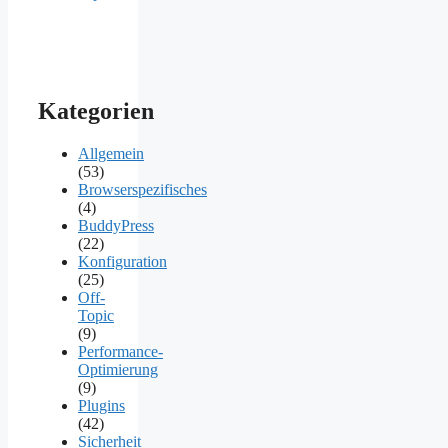
Kategorien
Allgemein
(53)
Browserspezifisches
(4)
BuddyPress
(22)
Konfiguration
(25)
Off-
Topic
(9)
Performance-
Optimierung
(9)
Plugins
(42)
Sicherheit