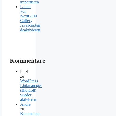
importieren
Laden
von
NextGEN
Gallery
Javascripten
deaktivieren
Kommentare
Petzi
zu
WordPress
Linkmanager
(Blogroll)
wieder
aktivieren
Andre
zu
Kommentar-