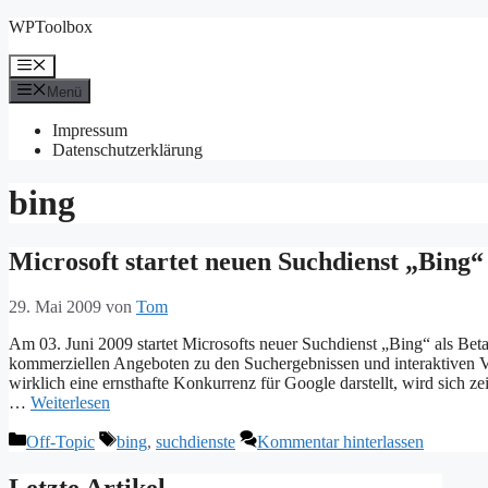
Zum
WPToolbox
Inhalt
springen
Menü
Menü
Impressum
Datenschutzerklärung
bing
Microsoft startet neuen Suchdienst „Bing“
29. Mai 2009
von
Tom
Am 03. Juni 2009 startet Microsofts neuer Suchdienst „Bing“ als Bet
kommerziellen Angeboten zu den Suchergebnissen und interaktiven V
wirklich eine ernsthafte Konkurrenz für Google darstellt, wird sich z
…
Weiterlesen
Kategorien
Schlagwörter
Off-Topic
bing
,
suchdienste
Kommentar hinterlassen