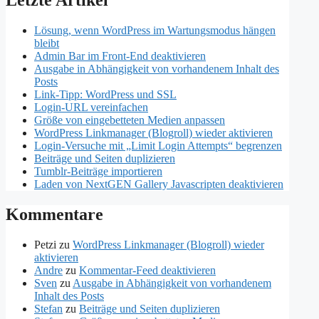
Letzte Artikel
Lösung, wenn WordPress im Wartungsmodus hängen
bleibt
Admin Bar im Front-End deaktivieren
Ausgabe in Abhängigkeit von vorhandenem Inhalt des
Posts
Link-Tipp: WordPress und SSL
Login-URL vereinfachen
Größe von eingebetteten Medien anpassen
WordPress Linkmanager (Blogroll) wieder aktivieren
Login-Versuche mit „Limit Login Attempts“ begrenzen
Beiträge und Seiten duplizieren
Tumblr-Beiträge importieren
Laden von NextGEN Gallery Javascripten deaktivieren
Kommentare
Petzi
zu
WordPress Linkmanager (Blogroll) wieder
aktivieren
Andre
zu
Kommentar-Feed deaktivieren
Sven
zu
Ausgabe in Abhängigkeit von vorhandenem
Inhalt des Posts
Stefan
zu
Beiträge und Seiten duplizieren