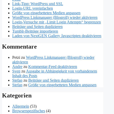
Link-Tipp: WordPress und SSL
Login-URL vereinfachen
Größe von eingebetteten Medien anpassen
WordPress Linkmanager (Blogroll) wieder aktivieren
Login-Versuche mit „Limit Login Attempts“ begrenzen
Beiträge und Seiten duplizieren
Tumblr-Beiträge importieren
Laden von NextGEN Gallery Javascripten deaktivieren
Kommentare
Petzi
zu
WordPress Linkmanager (Blogroll) wieder
aktivieren
Andre
zu
Kommentar-Feed deaktivieren
Sven
zu
Ausgabe in Abhängigkeit von vorhandenem
Inhalt des Posts
Stefan
zu
Beiträge und Seiten duplizieren
Stefan
zu
Größe von eingebetteten Medien anpassen
Kategorien
Allgemein
(53)
Browserspezifisches
(4)