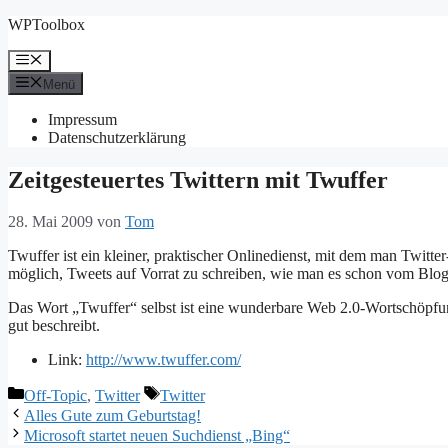
Zum
WPToolbox
Inhalt
springen
Menü
Menü
Impressum
Datenschutzerklärung
Zeitgesteuertes Twittern mit Twuffer
28. Mai 2009
von
Tom
Twuffer ist ein kleiner, praktischer Onlinedienst, mit dem man Twitter
möglich, Tweets auf Vorrat zu schreiben, wie man es schon vom Blog
Das Wort „Twuffer“ selbst ist eine wunderbare Web 2.0-Wortschöpfu
gut beschreibt.
Link:
http://www.twuffer.com/
Kategorien
Schlagwörter
Off-Topic
,
Twitter
Twitter
Alles Gute zum Geburtstag!
Microsoft startet neuen Suchdienst „Bing“