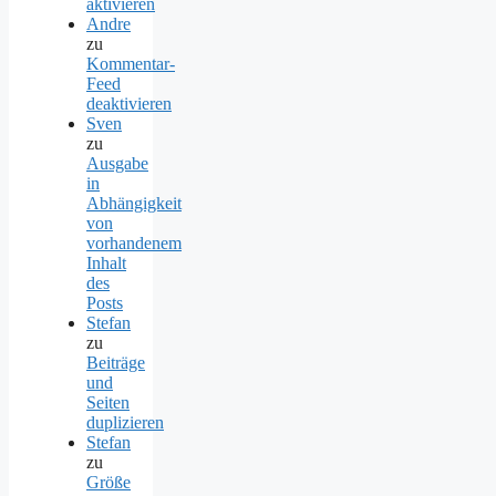
aktivieren
Andre
zu
Kommentar-
Feed
deaktivieren
Sven
zu
Ausgabe
in
Abhängigkeit
von
vorhandenem
Inhalt
des
Posts
Stefan
zu
Beiträge
und
Seiten
duplizieren
Stefan
zu
Größe