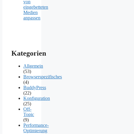
von
eingebetteten
Medien
anpassen
Kategorien
Allgemein
(53)
Browserspezifisches
(4)
BuddyPress
(22)
Konfiguration
(25)
Off-
Topic
(9)
Performance-
Optimierung