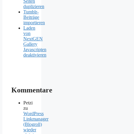
Seiten
duplizieren
Tumblr-
Beiträge
importieren
Laden
von
NextGEN
Gallery
Javascripten
deaktivieren
Kommentare
Petzi
zu
WordPress
Linkmanager
(Blogroll)
wieder