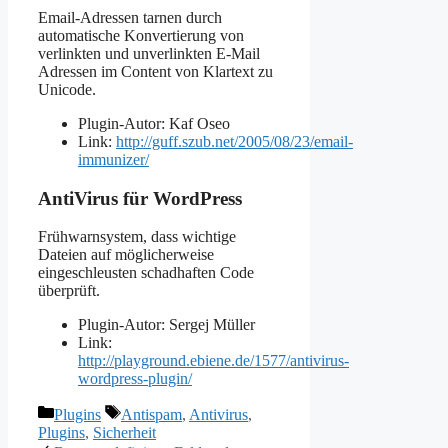
Email-Adressen tarnen durch
automatische Konvertierung von
verlinkten und unverlinkten E-Mail
Adressen im Content von Klartext zu
Unicode.
Plugin-Autor: Kaf Oseo
Link:
http://guff.szub.net/2005/08/23/email-
immunizer/
AntiVirus für WordPress
Frühwarnsystem, dass wichtige
Dateien auf möglicherweise
eingeschleusten schadhaften Code
überprüft.
Plugin-Autor: Sergej Müller
Link:
http://playground.ebiene.de/1577/antivirus-
wordpress-plugin/
Kategorien
Schlagwörter
Plugins
Antispam
,
Antivirus
,
Plugins
,
Sicherheit