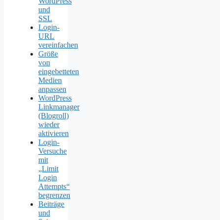
WordPress
und
SSL
Login-
URL
vereinfachen
Größe
von
eingebetteten
Medien
anpassen
WordPress
Linkmanager
(Blogroll)
wieder
aktivieren
Login-
Versuche
mit
„Limit
Login
Attempts“
begrenzen
Beiträge
und