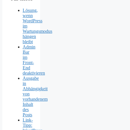
Lösung,
wenn
WordPress
im
Wartungsmodus
hängen
bleibt
Admin
Bar
im
Front-
End
deaktivieren
Ausgabe
in
Abhängigkeit
von
vorhandenem
Inhalt
des
Posts
Link-
Tipp: