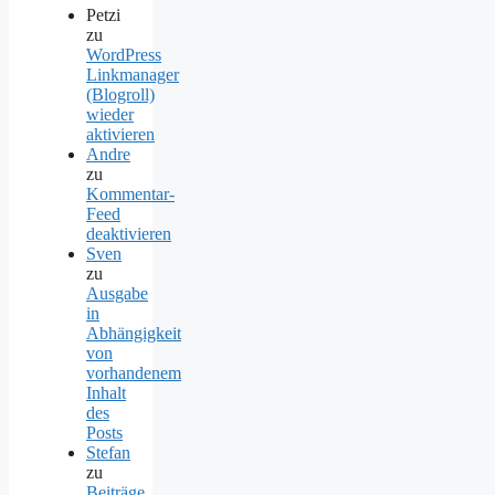
Petzi
zu
WordPress
Linkmanager
(Blogroll)
wieder
aktivieren
Andre
zu
Kommentar-
Feed
deaktivieren
Sven
zu
Ausgabe
in
Abhängigkeit
von
vorhandenem
Inhalt
des
Posts
Stefan
zu
Beiträge