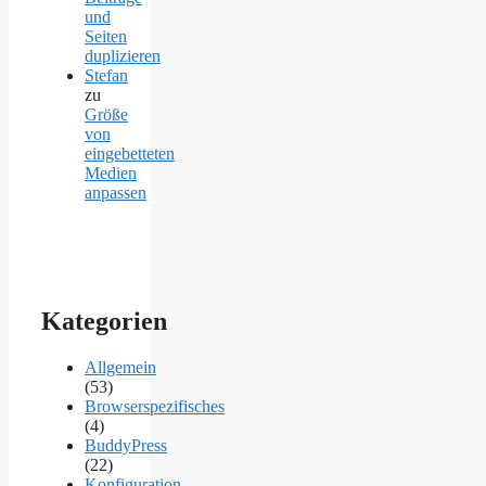
und
Seiten
duplizieren
Stefan
zu
Größe
von
eingebetteten
Medien
anpassen
Kategorien
Allgemein
(53)
Browserspezifisches
(4)
BuddyPress
(22)
Konfiguration