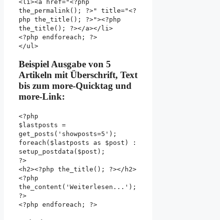
<li><a href="<?php
the_permalink(); ?>" title="<?
php the_title(); ?>"><?php
the_title(); ?></a></li>
<?php endforeach; ?>
</ul>
Beispiel Ausgabe von 5
Artikeln mit Überschrift, Text
bis zum more-Quicktag und
more-Link:
<?php
$lastposts =
get_posts('showposts=5');
foreach($lastposts as $post) :
setup_postdata($post);
?>
<h2><?php the_title(); ?></h2>
<?php
the_content('Weiterlesen...');
?>
<?php endforeach; ?>