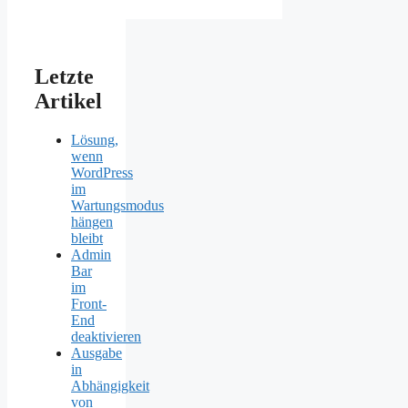
Letzte
Artikel
Lösung,
wenn
WordPress
im
Wartungsmodus
hängen
bleibt
Admin
Bar
im
Front-
End
deaktivieren
Ausgabe
in
Abhängigkeit
von