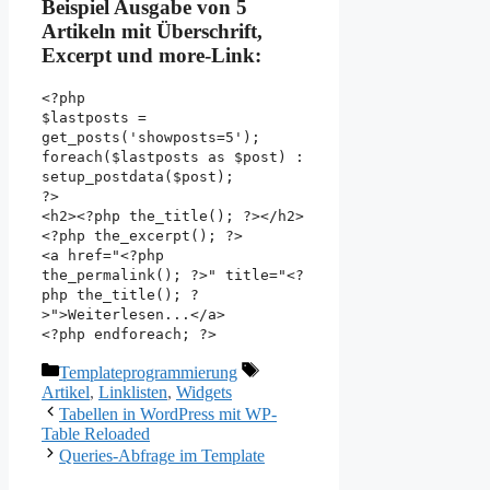
Beispiel Ausgabe von 5
Artikeln mit Überschrift,
Excerpt und more-Link:
<?php
$lastposts =
get_posts('showposts=5');
foreach($lastposts as $post) :
setup_postdata($post);
?>
<h2><?php the_title(); ?></h2>
<?php the_excerpt(); ?>
<a href="<?php
the_permalink(); ?>" title="<?
php the_title(); ?
>">Weiterlesen...</a>
<?php endforeach; ?>
Kategorien
Schlagwörter
Templateprogrammierung
Artikel
,
Linklisten
,
Widgets
Tabellen in WordPress mit WP-
Table Reloaded
Queries-Abfrage im Template