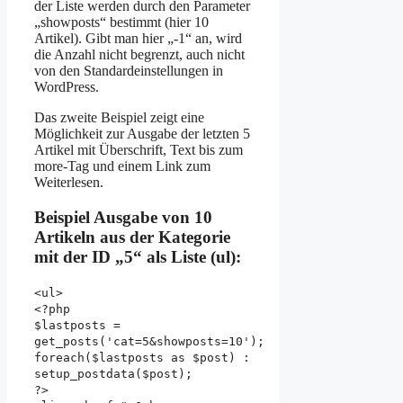
der Liste werden durch den Parameter
„showposts“ bestimmt (hier 10
Artikel). Gibt man hier „-1“ an, wird
die Anzahl nicht begrenzt, auch nicht
von den Standardeinstellungen in
WordPress.
Das zweite Beispiel zeigt eine
Möglichkeit zur Ausgabe der letzten 5
Artikel mit Überschrift, Text bis zum
more-Tag und einem Link zum
Weiterlesen.
Beispiel Ausgabe von 10
Artikeln aus der Kategorie
mit der ID „5“ als Liste (ul):
<ul>
<?php
$lastposts =
get_posts('cat=5&showposts=10');
foreach($lastposts as $post) :
setup_postdata($post);
?>