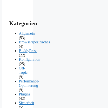
Kategorien
Allgemein
(53)
Browserspezifisches
(4)
BuddyPress
(22)
Konfiguration
(25)
Off-
Topic
(9)
Performance-
Optimierung
(9)
Plugins
(42)
Sicherheit
(5)