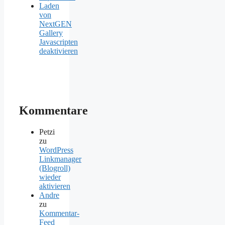
Laden
von
NextGEN
Gallery
Javascripten
deaktivieren
Kommentare
Petzi
zu
WordPress
Linkmanager
(Blogroll)
wieder
aktivieren
Andre
zu
Kommentar-
Feed