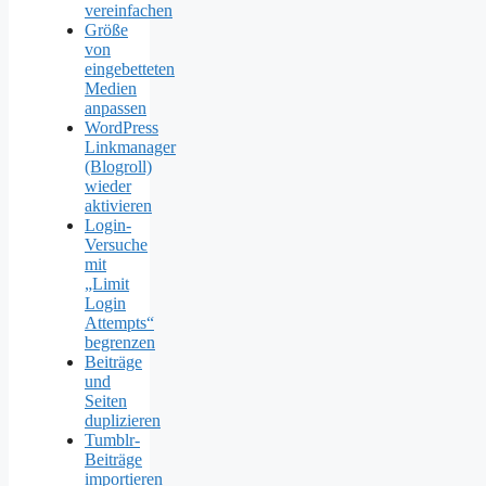
vereinfachen
Größe
von
eingebetteten
Medien
anpassen
WordPress
Linkmanager
(Blogroll)
wieder
aktivieren
Login-
Versuche
mit
„Limit
Login
Attempts“
begrenzen
Beiträge
und
Seiten
duplizieren
Tumblr-
Beiträge
importieren