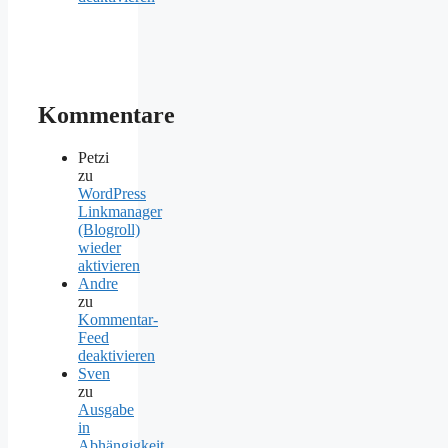
Kommentare
Petzi
zu
WordPress
Linkmanager
(Blogroll)
wieder
aktivieren
Andre
zu
Kommentar-
Feed
deaktivieren
Sven
zu
Ausgabe
in
Abhängigkeit