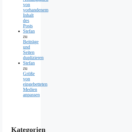
von
vorhandenem
Inhalt
des
Posts
Stefan
zu
Beiträge
und
Seiten
duplizieren
Stefan
zu
Größe
von
eingebetteten
Medien
anpassen
Kategorien