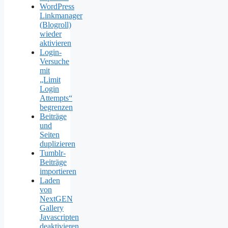
WordPress
Linkmanager
(Blogroll)
wieder
aktivieren
Login-
Versuche
mit
„Limit
Login
Attempts“
begrenzen
Beiträge
und
Seiten
duplizieren
Tumblr-
Beiträge
importieren
Laden
von
NextGEN
Gallery
Javascripten
deaktivieren