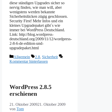
diese ständigen Upgrades sicher so
nervig finden, wie man will, aber
wenigstens werden bekannte
Sicherheitslücken zügig geschlossen.
Security First! Mehr Infos und ein
kleines Upgradepaket gibt´s wie
immer bei WordPress Deutschland.
Link: http://blog.wordpress-
deutschland.org/2009/11/12/wordpress-
2-8-6-de-edition-und-
upgradepaket.html
Kategorien
Schlagwörter
Allgemein
2.8
,
Sicherheit
Kommentar hinterlassen
WordPress 2.8.5
erschienen
21. Oktober 2009
21. Oktober 2009
von
Tom