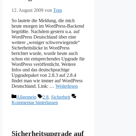
12. August 2009
von
Tom
So lautete die Meldung, die mich
heute morgen im WordPress-Backend
begrüßte. Nachdem gestern u.a. auf
WordPress Deutschland über eine
weitere „weniger schwerwiegende“
Sicherheitslücke in WordPress
berichtet wurde, wurde heute auch
schon ein entsprechendes Upgrade für
WordPress veröffentlicht. Weitere
Infos und das deutschprachige
Upgradepaket von 2.8.3 auf 2.8.4
findet man wie immer auf WordPress
Deutschland. Link: …
Weiterlesen
Kategorien
Schlagwörter
Allgemein
2.8
,
Sicherheit
Kommentar hinterlassen
Sicherheitsupgrade auf