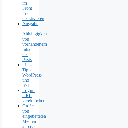
im
Front-
End
deaktivieren
Ausgabe
in
Abhängigkeit
von
vorhandenem
Inhalt
des
Posts
Link-
Tipp:
WordPress
und
SSL
Login-
URL
vereinfachen
Größe
von
eingebetteten
Medien
anpassen