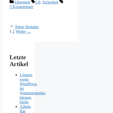
Kategorien
Schlagwörter
Allgemein
2.8
,
Sicherheit
3 Kommentare
Ältere Beiträge
Seite
Seite
1
2
Weiter
→
Letzte
Artikel
Lösung,
wenn
WordPress
im
Wartungsmodus
hängen
bleibt
Admin
Bar