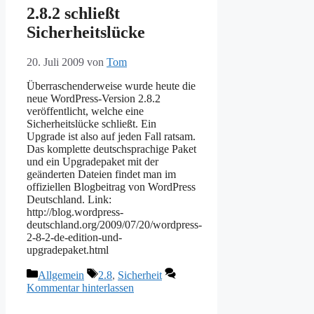
2.8.2 schließt
Sicherheitslücke
20. Juli 2009
von
Tom
Überraschenderweise wurde heute die
neue WordPress-Version 2.8.2
veröffentlicht, welche eine
Sicherheitslücke schließt. Ein
Upgrade ist also auf jeden Fall ratsam.
Das komplette deutschsprachige Paket
und ein Upgradepaket mit der
geänderten Dateien findet man im
offiziellen Blogbeitrag von WordPress
Deutschland. Link:
http://blog.wordpress-
deutschland.org/2009/07/20/wordpress-
2-8-2-de-edition-und-
upgradepaket.html
Kategorien
Schlagwörter
Allgemein
2.8
,
Sicherheit
Kommentar hinterlassen