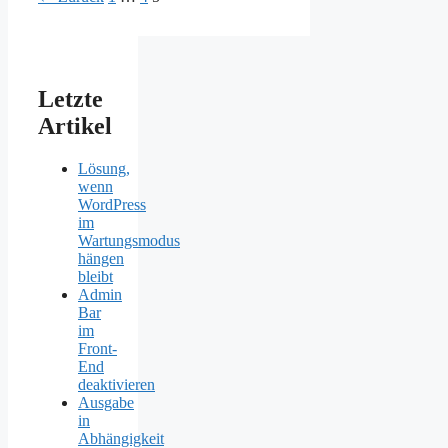
Letzte
Artikel
Lösung,
wenn
WordPress
im
Wartungsmodus
hängen
bleibt
Admin
Bar
im
Front-
End
deaktivieren
Ausgabe
in
Abhängigkeit