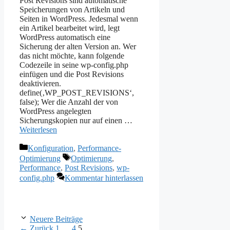
Post Revisions sind automatische
Speicherungen von Artikeln und
Seiten in WordPress. Jedesmal wenn
ein Artikel bearbeitet wird, legt
WordPress automatisch eine
Sicherung der alten Version an. Wer
das nicht möchte, kann folgende
Codezeile in seine wp-config.php
einfügen und die Post Revisions
deaktivieren.
define(‚WP_POST_REVISIONS‘,
false); Wer die Anzahl der von
WordPress angelegten
Sicherungskopien nur auf einen …
Weiterlesen
Kategorien
Konfiguration
,
Performance-
Schlagwörter
Optimierung
Optimierung
,
Performance
,
Post Revisions
,
wp-
config.php
Kommentar hinterlassen
Neuere Beiträge
Seite
Seite
Seite
←
Zurück
1
…
4
5