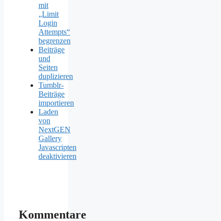
mit
„Limit
Login
Attempts“
begrenzen
Beiträge
und
Seiten
duplizieren
Tumblr-
Beiträge
importieren
Laden
von
NextGEN
Gallery
Javascripten
deaktivieren
Kommentare