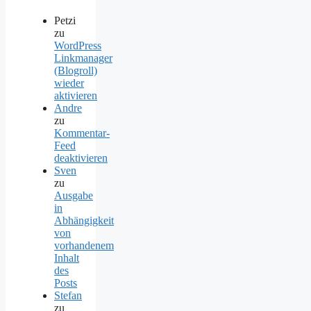
Petzi
zu
WordPress
Linkmanager
(Blogroll)
wieder
aktivieren
Andre
zu
Kommentar-
Feed
deaktivieren
Sven
zu
Ausgabe
in
Abhängigkeit
von
vorhandenem
Inhalt
des
Posts
Stefan
zu