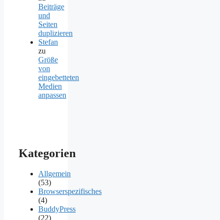
Beiträge
und
Seiten
duplizieren
Stefan
zu
Größe
von
eingebetteten
Medien
anpassen
Kategorien
Allgemein
(53)
Browserspezifisches
(4)
BuddyPress
(22)