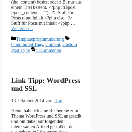
(the_content) besitzt oder z.B. nur aus
einem Titel besteht. <?php if($post-
>post_content==““) : ?> Stuff für
Posts ohne Inhalt <?php else : ?>
Stuff für Posts mit Inhalt <?php …
Weiterlesen
Kategorien
Schlagwörter
Templateprogrammierung
Conditional Tags
,
Content
,
Custom
Post Type
1 Kommentar
Link-Tipp: WordPress
und SSL
13. Oktober 2014
von
Tom
Heute habe ich eine Recherche zum
Thema WordPress und SSL angestellt
und bin dabei auf folgenden
interessanten Artikel gestoßen, der
u.a. sehr gute Lösungsansätze