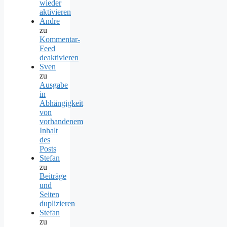
wieder
aktivieren
Andre
zu
Kommentar-
Feed
deaktivieren
Sven
zu
Ausgabe
in
Abhängigkeit
von
vorhandenem
Inhalt
des
Posts
Stefan
zu
Beiträge
und
Seiten
duplizieren
Stefan
zu