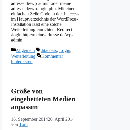
adresse.de/wp-admin oder meine-
adresse.de/wp-login.php. Mit einer
einfachen Zeile Code in der .htaccess
im Hauptverzeichnis der WordPress-
Installation lässt eine solche
Weiterleitung einrichten. Redirect
/login http://meine-adresse.de/wp-
admin
Kategorien
Schlagwörter
Allgemein
.htaccess
,
Login
,
Weiterleitung
Kommentar
hinterlassen
Größe von
eingebetteten Medien
anpassen
16. September 2014
20. April 2014
von
Tom