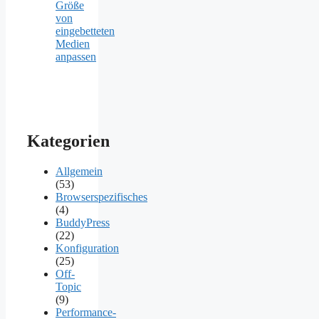
Größe
von
eingebetteten
Medien
anpassen
Kategorien
Allgemein
(53)
Browserspezifisches
(4)
BuddyPress
(22)
Konfiguration
(25)
Off-
Topic
(9)
Performance-