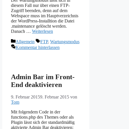
Der Wartungsmodus lässt sich in
diesem Fall nur über einen FTP-
Zugriff beenden, denn auf dem
Webspace muss im Hauptverzeichnis
der WordPress-Installtion die Datei
.maintenance gelöscht werden.
Danach …
Weiterlesen
Kategorien
Schlagwörter
Allgemein
FTP
,
Wartungsmodus
Kommentar hinterlassen
Admin Bar im Front-
End deaktivieren
9. Februar 2015
9. Februar 2015
von
Tom
Mit folgendem Code in der
functions.php des Themes oder als
Plugin lässt sich der standardmäßig
aktivierte Admin Bar deaktivieren: