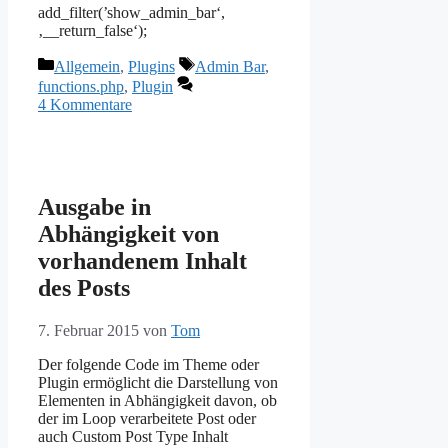
add_filter(’show_admin_bar‘,
‚__return_false‘);
Kategorien
Schlagwörter
Allgemein
,
Plugins
Admin Bar
,
functions.php
,
Plugin
4 Kommentare
Ausgabe in
Abhängigkeit von
vorhandenem Inhalt
des Posts
7. Februar 2015
von
Tom
Der folgende Code im Theme oder
Plugin ermöglicht die Darstellung von
Elementen in Abhängigkeit davon, ob
der im Loop verarbeitete Post oder
auch Custom Post Type Inhalt