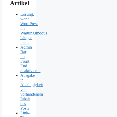
Artikel
Lösung,
wenn
WordPress
im
Wartungsmodus
hängen
bleibt
Admin
Bar
im
Front-
End
deaktivieren
Ausgabe
in
Abhängigkeit
von
vorhandenem
Inhalt
des
Posts
Link-