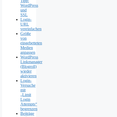
Tipp:
WordPress
und
SSL
Login-
URL
vereinfachen
Größe
von
eingebetteten
Medien
anpassen
WordPress
Linkmanager
(Blogroll)
wieder
aktivieren
Login-
Versuche
mit
„Limit
Login
Attempts“
begrenzen
Beiträge