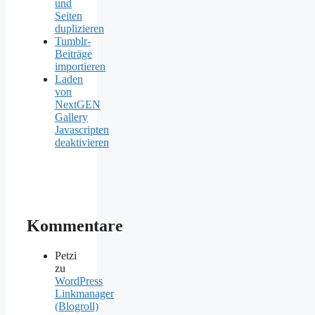
und
Seiten
duplizieren
Tumblr-
Beiträge
importieren
Laden
von
NextGEN
Gallery
Javascripten
deaktivieren
Kommentare
Petzi
zu
WordPress
Linkmanager
(Blogroll)