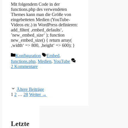
Mit folgendem Code in der
functions.php des verwendeten
Themes kann man die Größe von
eingebetteten Medien (YouTube-
Videos etc.) in WordPress definieren:
add_filter( ‚embed_defaults‘,
’new_embed_size‘ ); function
new_embed_size() { return array(
‚width‘ => 800, ‚height‘ => 600); }
Kategorien
Schlagwörter
Konfiguration
Embed
,
functions.php
,
Medien
,
YouTube
2 Kommentare
Ältere Beiträge
Seite
Seite
Seite
1
2
…
28
Weiter
→
Letzte