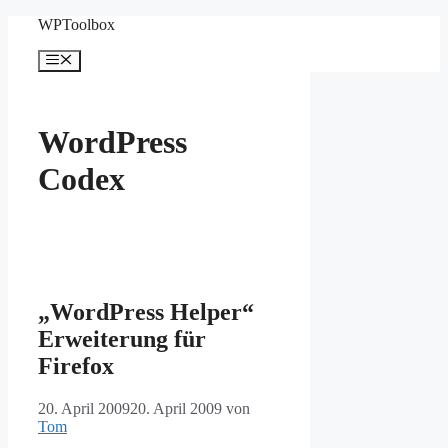
Zum
WPToolbox
Inhalt
springen
Menü
WordPress
Codex
„WordPress Helper“
Erweiterung für
Firefox
20. April 2009
20. April 2009
von
Tom