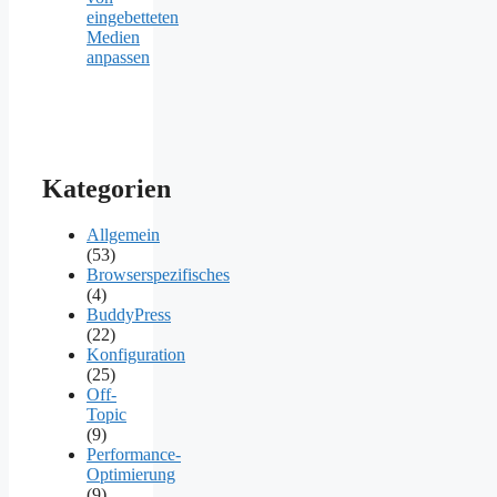
eingebetteten
Medien
anpassen
Kategorien
Allgemein
(53)
Browserspezifisches
(4)
BuddyPress
(22)
Konfiguration
(25)
Off-
Topic
(9)
Performance-
Optimierung
(9)