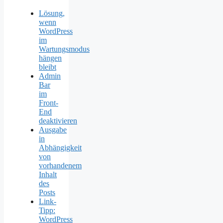
Lösung,
wenn
WordPress
im
Wartungsmodus
hängen
bleibt
Admin
Bar
im
Front-
End
deaktivieren
Ausgabe
in
Abhängigkeit
von
vorhandenem
Inhalt
des
Posts
Link-
Tipp:
WordPress