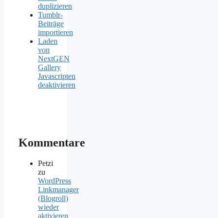
duplizieren
Tumblr-
Beiträge
importieren
Laden
von
NextGEN
Gallery
Javascripten
deaktivieren
Kommentare
Petzi
zu
WordPress
Linkmanager
(Blogroll)
wieder
aktivieren