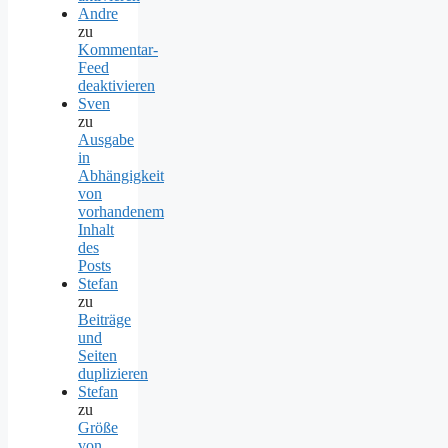
Andre
zu
Kommentar-
Feed
deaktivieren
Sven
zu
Ausgabe
in
Abhängigkeit
von
vorhandenem
Inhalt
des
Posts
Stefan
zu
Beiträge
und
Seiten
duplizieren
Stefan
zu
Größe
von