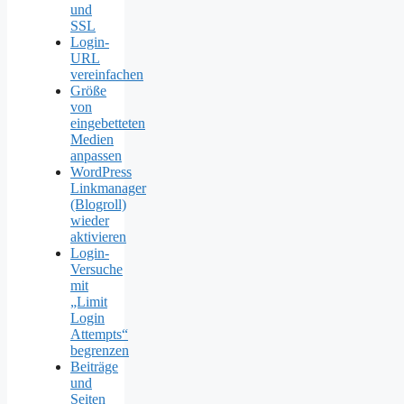
und
SSL
Login-
URL
vereinfachen
Größe
von
eingebetteten
Medien
anpassen
WordPress
Linkmanager
(Blogroll)
wieder
aktivieren
Login-
Versuche
mit
„Limit
Login
Attempts“
begrenzen
Beiträge
und
Seiten