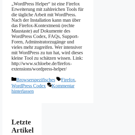
„WordPress Helper“ ist eine Firefox
Erweiterung mit zahlreichen Tools für
die tägliche Arbeit mit WordPress.
Nach der Installation kann man über
das Firefox-Kontextmenü (rechte
Maustaste) auf Dokumente des
WordPress Codex, FAQs, Support-
Foren, Adminstratorzugänge und
vieles mehr zugreifen. Wer intensiver
mit WordPress zu tun hat, wird dieses
kleine Tool zu schätzen wissen. Link:
http://www.schloebe.de/firefox-
extensions/wordpress-helper/
Kategorien
Schlagwörter
Browserspezifisches
Firefox
,
WordPress Codex
Kommentar
hinterlassen
Letzte
Artikel