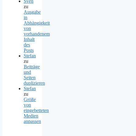
Sven
zu
Ausgabe
in
Abhängigkeit
von
vorhandenem
Inhalt
des
Posts
Stefan
zu
Beiträge
und
Seiten
duplizieren
Stefan
zu
Größe
von
eingebetteten
Medien
anpassen