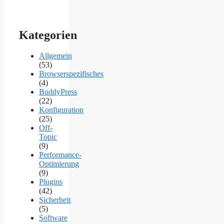
Kategorien
Allgemein
(53)
Browserspezifisches
(4)
BuddyPress
(22)
Konfiguration
(25)
Off-
Topic
(9)
Performance-
Optimierung
(9)
Plugins
(42)
Sicherheit
(5)
Software