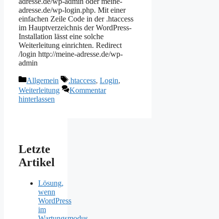
adresse.de/wp-admin oder meine-
adresse.de/wp-login.php. Mit einer
einfachen Zeile Code in der .htaccess
im Hauptverzeichnis der WordPress-
Installation lässt eine solche
Weiterleitung einrichten. Redirect
/login http://meine-adresse.de/wp-
admin
Kategorien
Schlagwörter
Allgemein
.htaccess
,
Login
,
Weiterleitung
Kommentar
hinterlassen
Letzte
Artikel
Lösung,
wenn
WordPress
im
Wartungsmodus