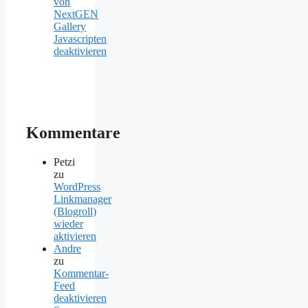
von
NextGEN
Gallery
Javascripten
deaktivieren
Kommentare
Petzi
zu
WordPress
Linkmanager
(Blogroll)
wieder
aktivieren
Andre
zu
Kommentar-
Feed
deaktivieren