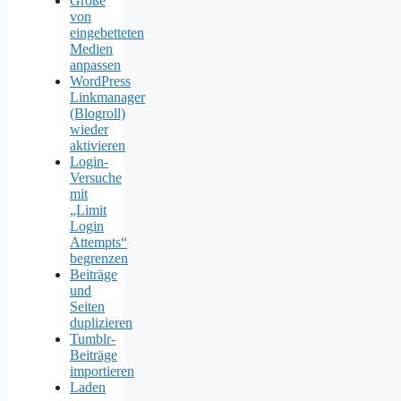
Größe
von
eingebetteten
Medien
anpassen
WordPress
Linkmanager
(Blogroll)
wieder
aktivieren
Login-
Versuche
mit
„Limit
Login
Attempts“
begrenzen
Beiträge
und
Seiten
duplizieren
Tumblr-
Beiträge
importieren
Laden