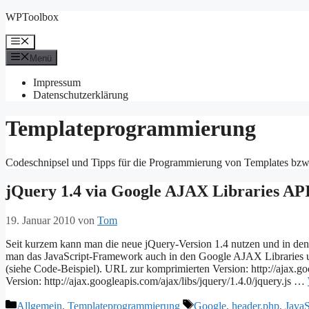
Zum
WPToolbox
Inhalt
springen
Menü
Menü
Impressum
Datenschutzerklärung
Templateprogrammierung
Codeschnipsel und Tipps für die Programmierung von Templates bzw
jQuery 1.4 via Google AJAX Libraries AP
19. Januar 2010
von
Tom
Seit kurzem kann man die neue jQuery-Version 1.4 nutzen und in de
man das JavaScript-Framework auch in den Google AJAX Libraries u
(siehe Code-Beispiel). URL zur komprimierten Version: http://ajax.g
Version: http://ajax.googleapis.com/ajax/libs/jquery/1.4.0/jquery.js …
Kategorien
Schlagwörter
Allgemein
,
Templateprogrammierung
Google
,
header.php
,
JavaS