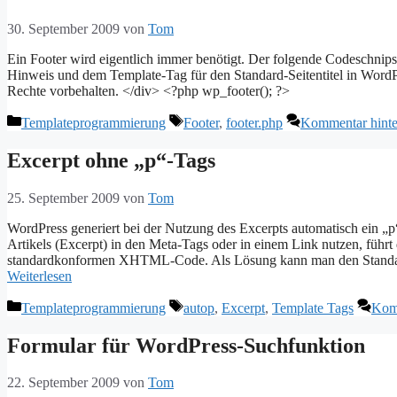
30. September 2009
von
Tom
Ein Footer wird eigentlich immer benötigt. Der folgende Codeschnipse
Hinweis und dem Template-Tag für den Standard-Seitentitel in WordPr
Rechte vorbehalten. </div> <?php wp_footer(); ?>
Kategorien
Schlagwörter
Templateprogrammierung
Footer
,
footer.php
Kommentar hinte
Excerpt ohne „p“-Tags
25. September 2009
von
Tom
WordPress generiert bei der Nutzung des Excerpts automatisch ein „
Artikels (Excerpt) in den Meta-Tags oder in einem Link nutzen, führt
standardkonformen XHTML-Code. Als Lösung kann man den Standard
Weiterlesen
Kategorien
Schlagwörter
Templateprogrammierung
autop
,
Excerpt
,
Template Tags
Komm
Formular für WordPress-Suchfunktion
22. September 2009
von
Tom