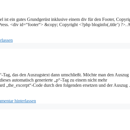
l ist ein gutes Grundgerüst inklusive einem div für den Footer, Copyri
ess. <div id=“footer“> &copy; Copyright <?php bloginfo(‚title‘) ?>. A
rlassen
p“-Tag, das den Auszugstext dann umschließt. Möchte man den Auszug 
 dieses automatisch generierte „p“-Tag zu einem nicht mehr
 „the_excerpt“-Code durch den folgenden ersetzen und der Auszug
entar hinterlassen