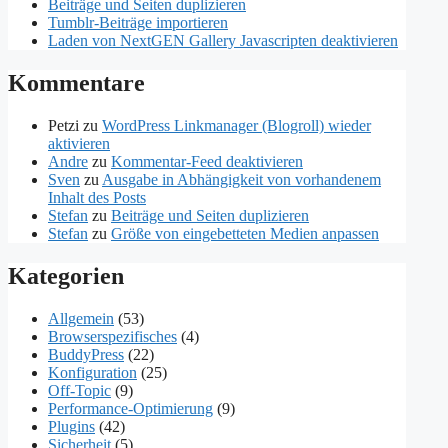
Beiträge und Seiten duplizieren
Tumblr-Beiträge importieren
Laden von NextGEN Gallery Javascripten deaktivieren
Kommentare
Petzi
zu
WordPress Linkmanager (Blogroll) wieder
aktivieren
Andre
zu
Kommentar-Feed deaktivieren
Sven
zu
Ausgabe in Abhängigkeit von vorhandenem
Inhalt des Posts
Stefan
zu
Beiträge und Seiten duplizieren
Stefan
zu
Größe von eingebetteten Medien anpassen
Kategorien
Allgemein
(53)
Browserspezifisches
(4)
BuddyPress
(22)
Konfiguration
(25)
Off-Topic
(9)
Performance-Optimierung
(9)
Plugins
(42)
Sicherheit
(5)