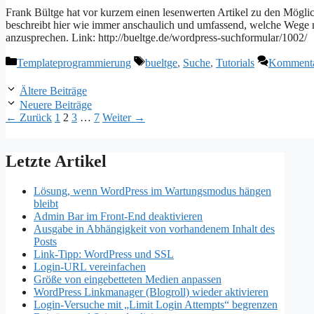
Frank Bültge hat vor kurzem einen lesenwerten Artikel zu den Mögli
beschreibt hier wie immer anschaulich und umfassend, welche Wege 
anzusprechen. Link: http://bueltge.de/wordpress-suchformular/1002/
Kategorien
Schlagwörter
Templateprogrammierung
bueltge
,
Suche
,
Tutorials
Kommentar
Ältere Beiträge
Neuere Beiträge
Seite
Seite
Seite
Seite
←
Zurück
1
2
3
…
7
Weiter
→
Letzte Artikel
Lösung, wenn WordPress im Wartungsmodus hängen
bleibt
Admin Bar im Front-End deaktivieren
Ausgabe in Abhängigkeit von vorhandenem Inhalt des
Posts
Link-Tipp: WordPress und SSL
Login-URL vereinfachen
Größe von eingebetteten Medien anpassen
WordPress Linkmanager (Blogroll) wieder aktivieren
Login-Versuche mit „Limit Login Attempts“ begrenzen