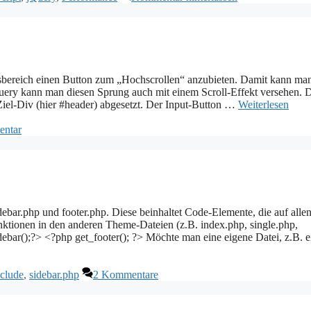
ssbereich einen Button zum „Hochscrollen“ anzubieten. Damit kann ma
uery kann man diesen Sprung auch mit einem Scroll-Effekt versehen. 
Ziel-Div (hier #header) abgesetzt. Der Input-Button …
Weiterlesen
ntar
ebar.php und footer.php. Diese beinhaltet Code-Elemente, die auf alle
ktionen in den anderen Theme-Dateien (z.B. index.php, single.php,
bar();?> <?php get_footer(); ?> Möchte man eine eigene Datei, z.B. e
nclude
,
sidebar.php
2 Kommentare