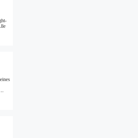
ght-
lle
eines
 …