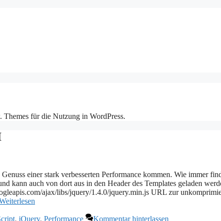
. Themes für die Nutzung in WordPress.
I
n Genuss einer stark verbesserten Performance kommen. Wie immer fin
nd kann auch von dort aus in den Header des Templates geladen werd
oogleapis.com/ajax/libs/jquery/1.4.0/jquery.min.js URL zur unkomprimi
Weiterlesen
cript
,
jQuery
,
Performance
Kommentar hinterlassen