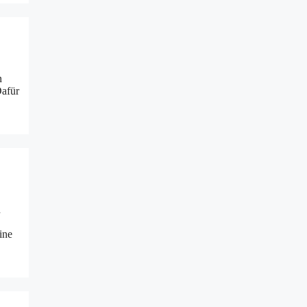
n
Dafür
n
ine