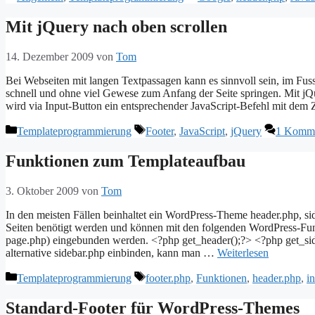
Mit jQuery nach oben scrollen
14. Dezember 2009
von
Tom
Bei Webseiten mit langen Textpassagen kann es sinnvoll sein, im Fu
schnell und ohne viel Gewese zum Anfang der Seite springen. Mit jQ
wird via Input-Button ein entsprechender JavaScript-Befehl mit dem 
Kategorien
Schlagwörter
Templateprogrammierung
Footer
,
JavaScript
,
jQuery
1 Komme
Funktionen zum Templateaufbau
3. Oktober 2009
von
Tom
In den meisten Fällen beinhaltet ein WordPress-Theme header.php, sid
Seiten benötigt werden und können mit den folgenden WordPress-Fun
page.php) eingebunden werden. <?php get_header();?> <?php get_side
alternative sidebar.php einbinden, kann man …
Weiterlesen
Kategorien
Schlagwörter
Templateprogrammierung
footer.php
,
Funktionen
,
header.php
,
i
Standard-Footer für WordPress-Themes